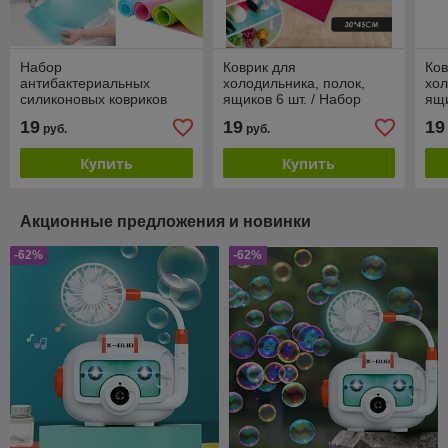
Набор
Коврик для
Ков
антибактериальных
холодильника, полок,
хол
силиконовых ковриков
ящиков 6 шт. / Набор
ящи
для холодильника (6 шт)
силиконовых
си
19
19
19
руб.
руб.
противоскользящих
пр
ковриков 45х30 см.
ков
Купить
Купить
Розовый
Акционные предложения и новинки
-62%
-62%