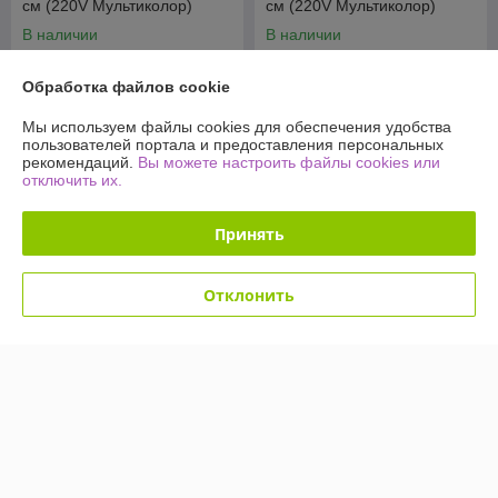
см (220V Мультиколор)
см (220V Мультиколор)
Шишки
Цветы
В наличии
В наличии
49,90
49,90
109 руб.
109 руб.
руб.
руб.
Обработка файлов cookie
Купить
Купить
Мы используем файлы cookies для обеспечения удобства
пользователей портала и предоставления персональных
рекомендаций.
Вы можете настроить файлы cookies или
-54%
-54%
отключить их.
Принять
Отклонить
Светодиодное дерево-
Светодиодное дерево-
ночник Sakura Led 60 145
ночник Sakura Led 60 145
см (220V Мультиколор)
см (220V Мультиколор)
Елочки
Снежки
В наличии
В наличии