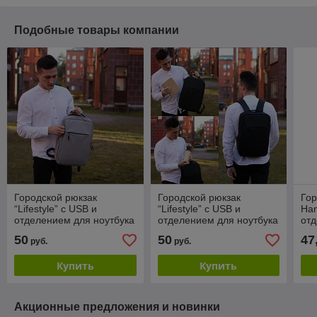
Подобные товары компании
Городской рюкзак
Городской рюкзак
Гор
“Lifestyle” с USB и
“Lifestyle” с USB и
Ham
отделением для ноутбука
отделением для ноутбука
отд
до 17.72" Серый
до 17.72" Черный
до 
50
50
47
руб.
руб.
Купить
Купить
Акционные предложения и новинки