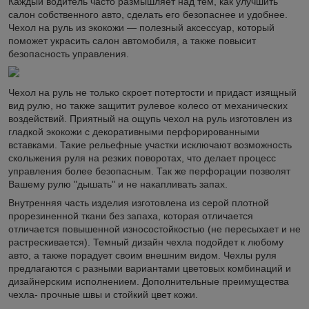
Каждый водитель часто размышляет над тем, как улучшить
салон собственного авто, сделать его безопаснее и удобнее.
Чехол на руль из экокожи — полезный аксессуар, который
поможет украсить салон автомобиля, а также повысит
безопасность управления.
Чехол на руль не только скроет потертости и придаст изящный
вид рулю, но также защитит рулевое колесо от механических
воздействий. Приятный на ощупь чехол на руль изготовлен из
гладкой экокожи с декоративными перфорированными
вставками. Такие рельефные участки исключают возможность
скольжения руля на резких поворотах, что делает процесс
управления более безопасным. Так же перфорации позволят
Вашему рулю "дышать" и не накапливать запах.
Внутренняя часть изделия изготовлена из серой плотной
прорезиненной ткани без запаха, которая отличается
отличается повышенной износостойкостью (не пересыхает и не
растрескивается). Темный дизайн чехла подойдет к любому
авто, а также порадует своим внешним видом. Чехлы руля
предлагаются с разными вариантами цветовых комбинаций и
дизайнерским исполнением. Дополнительные преимущества
чехла- прочные швы и стойкий цвет кожи.