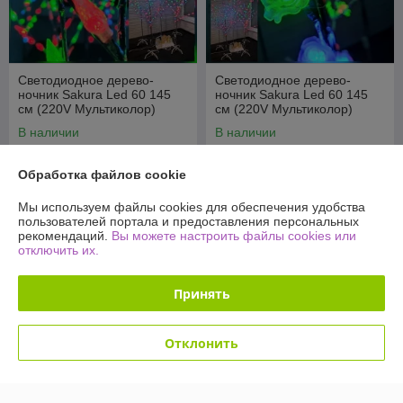
Светодиодное дерево-
Светодиодное дерево-
ночник Sakura Led 60 145
ночник Sakura Led 60 145
см (220V Мультиколор)
см (220V Мультиколор)
Шишки
Цветы
В наличии
В наличии
49,90
49,90
109 руб.
109 руб.
руб.
руб.
Обработка файлов cookie
Купить
Купить
Мы используем файлы cookies для обеспечения удобства
пользователей портала и предоставления персональных
рекомендаций.
Вы можете настроить файлы cookies или
-54%
-54%
отключить их.
Принять
Отклонить