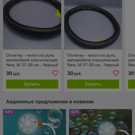
Оплетка - чехол на руль
Оплетка - чехол на руль
Опл
автомобиля классический
автомобиля классический
авт
New, М 37-39 см., Черный
New, М 37-39 см., Черный
New
с белой строчкой
с красной строчкой
с 
30
30
30
руб.
руб.
Купить
Купить
Акционные предложения и новинки
-62%
-62%