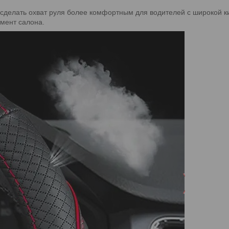
 сделать охват руля более комфортным для водителей с широкой к
емент салона.