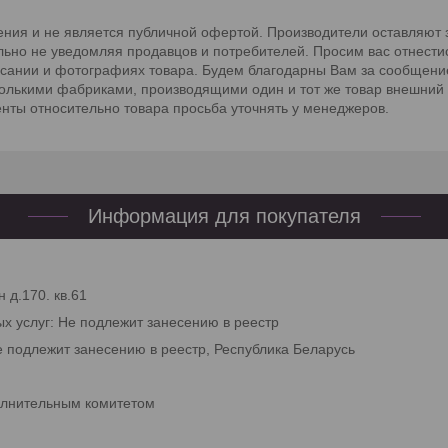
ния и не является публичной офертой. Производители оставляют з
льно не уведомляя продавцов и потребителей. Просим вас отнести
исании и фотографиях товара. Будем благодарны Вам за сообщени
сколькими фабриками, производящими один и тот же товар внешний 
енты относительно товара просьба уточнять у менеджеров.
Информация для покупателя
 д.170. кв.61
ых услуг: Не подлежит занесению в реестр
е подлежит занесению в реестр, Республика Беларусь
олнительным комитетом