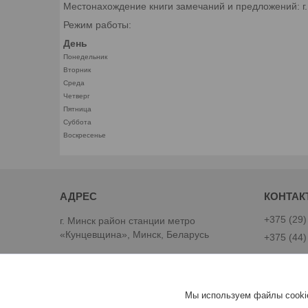
Местонахождение книги замечаний и предложений: г
Режим работы:
День
Понедельник
Вторник
Среда
Четверг
Пятница
Суббота
Воскресенье
+375 (29)
г. Минск район станции метро
«Кунцевщина», Минск, Беларусь
+375 (44)
Best-Goods
Мы используем файлы cookie