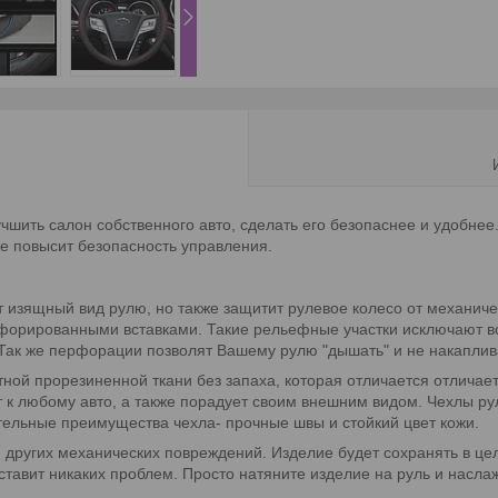
чшить салон собственного авто, сделать его безопаснее и удобнее
же повысит безопасность управления.
ст изящный вид рулю, но также защитит рулевое колесо от механич
рфорированными вставками. Такие рельефные участки исключают во
Так же перфорации позволят Вашему рулю "дышать" и не накаплива
тной прорезиненной ткани без запаха, которая отличается отлича
т к любому авто, а также порадует своим внешним видом. Чехлы р
ельные преимущества чехла- прочные швы и стойкий цвет кожи.
и других механических повреждений. Изделие будет сохранять в це
оставит никаких проблем. Просто натяните изделие на руль и нас