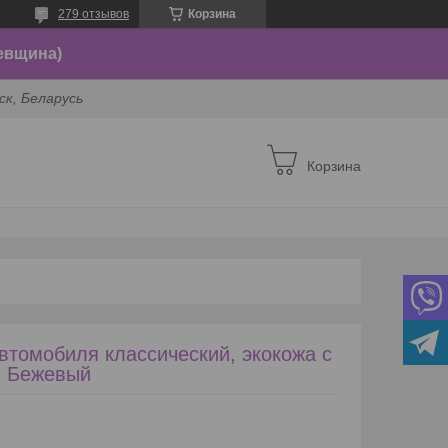
279 отзывов
Корзина
евщина)
ск, Беларусь
Корзина
автомобиля классический, экокожа с
. Бежевый