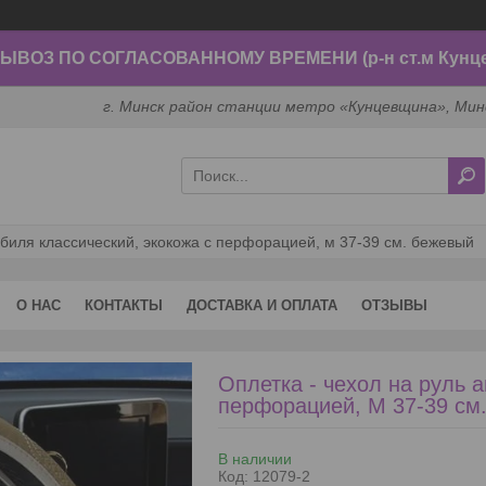
ВОЗ ПО СОГЛАСОВАННОМУ ВРЕМЕНИ (р-н ст.м Кунц
г. Минск район станции метро «Кунцевщина», Мин
обиля классический, экокожа с перфорацией, м 37-39 см. бежевый
О НАС
КОНТАКТЫ
ДОСТАВКА И ОПЛАТА
ОТЗЫВЫ
Оплетка - чехол на руль 
перфорацией, М 37-39 см
В наличии
Код:
12079-2