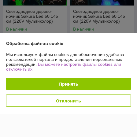
Светодиодное дерево-
Светодиодное дерево-
ночник Sakura Led 60 145
ночник Sakura Led 60 145
см (220V Мультиколор)
см (220V Мультиколор)
Шишки
Цветы
В наличии
В наличии
49,90
49,90
109 руб.
109 руб.
руб.
руб.
Обработка файлов cookie
Купить
Купить
Мы используем файлы cookies для обеспечения удобства
пользователей портала и предоставления персональных
рекомендаций.
Вы можете настроить файлы cookies или
-54%
-54%
отключить их.
Принять
Отклонить
Светодиодное дерево-
Светодиодное дерево-