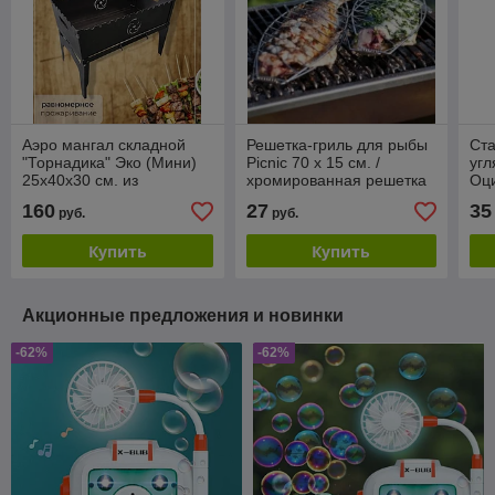
Аэро мангал складной
Решетка-гриль для рыбы
Ста
"Торнадика" Эко (Мини)
Picnic 70 х 15 см. /
угл
25х40х30 см. из
хромированная решетка
Оци
нержавеющей стали,
для рыбы
за
160
27
35
руб.
руб.
толщ. 1,5 мм
Купить
Купить
Акционные предложения и новинки
-62%
-62%