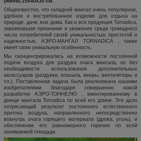
(Мини) 25х40х30 см.
Общеизвестно, что складной мангал очень популярное,
удобное и востребованное изделие для отдыха на
природе, даче, вне дома. Как и вся продукция Tornadica,
завоевавшая признание и уважение среди громадного
числа потребителей своей уникальностью, простотой и
надежностью, АЭРО-МАНГАЛ TORNADICA , также
имеет свою уникальную особенность.
Мы сконцентрировались на возможности постоянной
подачи воздуха для раздува очага мангала, но без
необходимости использования дополнительных
аксессуаров (раздувки, опахала, вееры, вентиляторы и
т.п.). Поставленная задача была реализована нашими
изобретателями благодаря совершенно новой
разработке АЭРО-ТОННЕЛЮ , вмонтированному в
днище мангала Tornadica по всей его длине. Это дало
потрясающий результат постоянного естественного
притока воздуха, направленного непосредственно
вовнутрь очага горящего материала (дрова, уголь), и
обеспечение его равномерного горения по всей
занимаемой площади.