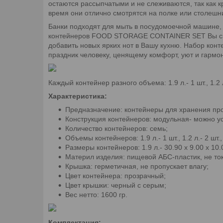
остаются рассыпчатыми и не слеживаются, так как к
время они отлично смотрятся на полке или столешн
Банки подходят для мыть в посудомоечной машине, 
контейнеров FOOD STORAGE CONTAINER SEТ Вы сможе
добавить новых ярких нот в Вашу кухню. Набор ко
праздник человеку, ценящему комфорт, уют и гармо
Каждый контейнер разного объема: 1.9 л.- 1 шт., 1.2 л.- 
Характеристика:
Предназначение: контейнеры для хранения про
Конструкция контейнеров: модульная- можно ус
Количество контейнеров: семь;
Объемы контейнеров: 1.9 л.- 1 шт., 1.2 л.- 2 шт., 0
Размеры контейнеров: 1.9 л.- 30.90 х 9.00 х 10.00 
Материл изделия: пищевой АБС-пластик, не то
Крышка: герметичная, не пропускает влагу;
Цвет контейнера: прозрачный;
Цвет крышки: черный с серым;
Вес нетто: 1600 гр.
Комплектация: