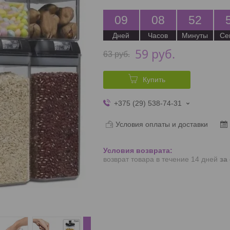
0
9
0
8
5
2
Дней
Часов
Минуты
Се
59
руб.
63
руб.
Купить
+375 (29) 538-74-31
Условия оплаты и доставки
возврат товара в течение 14 дней
за