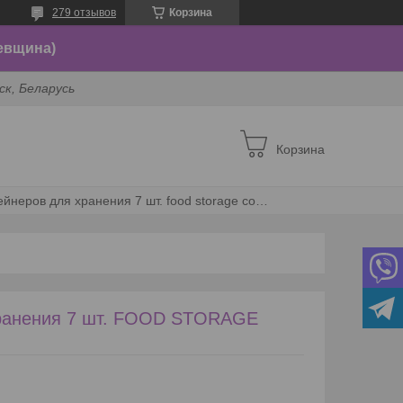
279 отзывов
Корзина
евщина)
ск, Беларусь
Корзина
Набор контейнеров для хранения 7 шт. food storage container set
хранения 7 шт. FOOD STORAGE