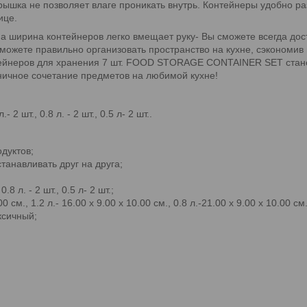
рышка не позволяет влаге проникать внутрь. Контейнеры удобно ра
ице.
а ширина контейнеров легко вмещает руку- Вы сможете всегда дос
те правильно организовать пространство на кухне, сэкономив вр
нтейнеров для хранения 7 шт. FOOD STORAGE CONTAINER SET стан
ничное сочетание предметов на любимой кухне!
2 шт., 0.8 л. - 2 шт., 0.5 л- 2 шт..
дуктов;
танавливать друг на друга;
.8 л. - 2 шт., 0.5 л- 2 шт.;
см., 1.2 л.- 16.00 х 9.00 х 10.00 см., 0.8 л.-21.00 х 9.00 х 10.00 см.,
ксичный;