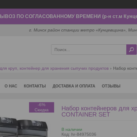
ВОЗ ПО СОГЛАСОВАННОМУ ВРЕМЕНИ (р-н ст.м Кунц
г. Минск район станции метро «Кунцевщина», Мин
для круп, контейнер для хранения сыпучих продуктов
О НАС
КОНТАКТЫ
ДОСТАВКА И ОПЛАТА
ОТЗЫВЫ
-6%
Набор контейнеров для 
CONTAINER SET
В наличии
Код:
hr-84975036