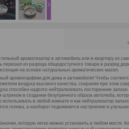
стильный ароматизатор в автомобиль или в квартиру из са
ь перешел из разряда общедоступного товара в разряд дор
ссенция на основе натуральных ароматических масел.
нный аромопарфюм для дома и автомобиля! Чтобы соответ
ежители воздуха высокого качества, сохраняя при этом со
ха способен надолго нейтрализовать посторонние запахи н
штрихом в создании безупречного образа автолюба, котор
спользовать в любой комнате и как нейтрализатор запахов
тся голова, а наоборот поднимается настроение и улучшае
ночки, которую легко можно установить в любом месте. К
ших ароматизаторов является уникальный наполнитель на