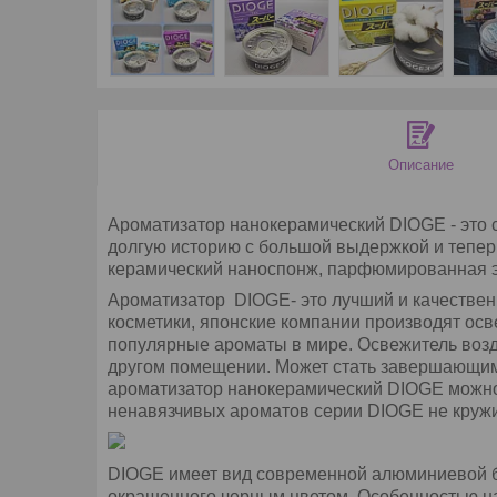
Описание
Ароматизатор нанокерамический DIOGE - это 
долгую историю с большой выдержкой и тепер
керамический наноспонж, парфюмированная э
Ароматизатор DIOGE- это лучший и качестве
косметики, японские компании производят осв
популярные ароматы в мире. Освежитель возду
другом помещении. Может стать завершающим 
ароматизатор нанокерамический DIOGE можно и
ненавязчивых ароматов серии DIOGE не кружи
DIOGE имеет вид современной алюминиевой ба
окрашенного черным цветом. Особенностью на