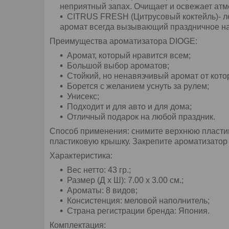
неприятный запах. Очищает и освежает атм
CITRUS FRESH (Цитрусовый коктейль)- ле
аромат всегда вызывающий праздничное н
Преимущества ароматизатора DIOGE:
Аромат, который нравится всем;
Большой выбор ароматов;
Стойкий, но ненавязчивый аромат от кото
Борется с желанием уснуть за рулем;
Унисекс;
Подходит и для авто и для дома;
Отличный подарок на любой праздник.
Способ применения: снимите верхнюю пластик
пластиковую крышку. Закрепите ароматизатор 
Характеристика:
Вес нетто: 43 гр.;
Размер (Д х Ш): 7.00 х 3.00 см.;
Ароматы: 8 видов;
Консистенция: меловой наполнитель;
Страна регистрации бренда: Япония.
Комплектация: