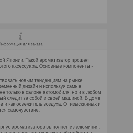
Информация для заказа
мой Японии. Такой ароматизатор прошел
огого аксессуара. Основные компоненты -
ствовать новым тенденциям на рынке
временный дизайн и используя самые
е только в салоне автомобиля, но и в любом
ый следит за собой и своей машиной. В доме
 и как освежитель воздуха. От изысканных и
тся самочувствие.
орпус ароматизатора выполнен из алюминия,
 основе нанокерамического абсорбента и