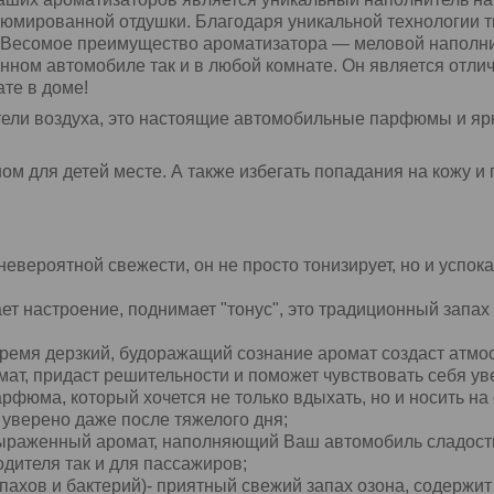
юмированной отдушки. Благодаря уникальной технологии т
 Весомое преимущество ароматизатора — меловой наполните
нном автомобиле так и в любой комнате. Он является отл
те в доме!
тели воздуха, это настоящие автомобильные парфюмы и я
 для детей месте. А также избегать попадания на кожу и г
невероятной свежести, он не просто тонизирует, но и успок
ет настроение, поднимает "тонус", это традиционный запах
 время дерзкий, будоражащий сознание аромат создаст атм
ат, придаст решительности и поможет чувствовать себя ув
рфюма, который хочется не только вдыхать, но и носить на
 уверено даже после тяжелого дня;
выраженный аромат, наполняющий Ваш автомобиль сладост
одителя так и для пассажиров;
ахов и бактерий)- приятный свежий запах озона, содержи