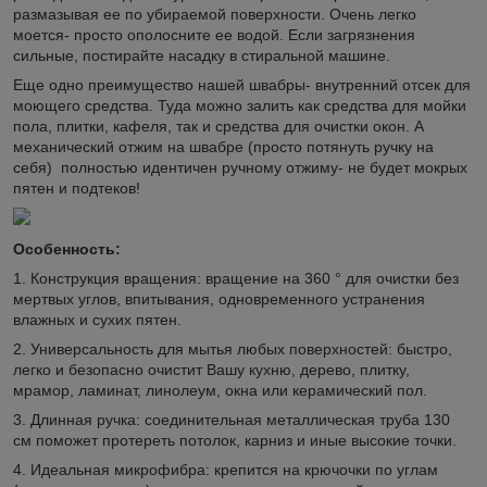
размазывая ее по убираемой поверхности. Очень легко
моется- просто ополосните ее водой. Если загрязнения
сильные, постирайте насадку в стиральной машине.
Еще одно преимущество нашей швабры- внутренний отсек для
моющего средства. Туда можно залить как средства для мойки
пола, плитки, кафеля, так и средства для очистки окон. А
механический отжим на швабре (просто потянуть ручку на
себя) полностью идентичен ручному отжиму- не будет мокрых
пятен и подтеков!
Особенность:
1. Конструкция вращения: вращение на 360 ° для очистки без
мертвых углов, впитывания, одновременного устранения
влажных и сухих пятен.
2. Универсальность для мытья любых поверхностей: быстро,
легко и безопасно очистит Вашу кухню, дерево, плитку,
мрамор, ламинат, линолеум, окна или керамический пол.
3. Длинная ручка: соединительная металлическая труба 130
см поможет протереть потолок, карниз и иные высокие точки.
4. Идеальная микрофибра: крепится на крючочки по углам