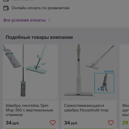
Онлайн-оплата по реквизитам
Все условия оплаты
Подобные товары компании
Швабра лентяйка Spin
Самоотжимающаяся
Мн
Mop 360 с вертикальным
швабра Household mop
щет
отжимом
мыт
зер
34
34
29
руб.
руб.
Раз