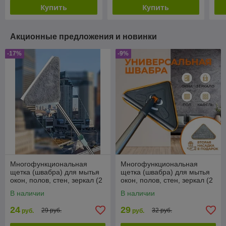
Купить
Купить
Акционные предложения и новинки
-17%
-9%
Многофункциональная
Многофункциональная
щетка (швабра) для мытья
щетка (швабра) для мытья
окон, полов, стен, зеркал (2
окон, полов, стен, зеркал (2
микрофибры). Размер:
микрофибры). Размер:
В наличии
В наличии
17х17х21см
20х20х26см
24
29
29 руб.
32 руб.
руб.
руб.