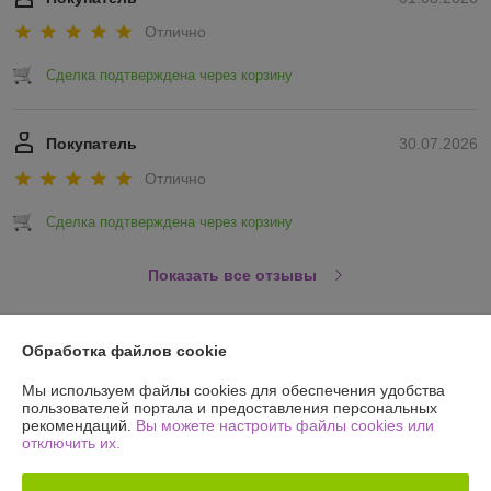
Отлично
Сделка подтверждена через корзину
Покупатель
30.07.2026
Отлично
Сделка подтверждена через корзину
Показать все отзывы
О нас
Обработка файлов cookie
Мы используем файлы cookies для обеспечения удобства
Контакты
пользователей портала и предоставления персональных
рекомендаций.
Вы можете настроить файлы cookies или
отключить их.
Доставка и оплата