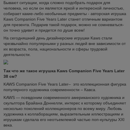
Бывают ситуации, когда сложно подобрать подарок для
человека, но если он является яркой и интересной личностью,
собирает какие-либо необычные предметы - авторская игрушка
Kaws Companion Five Years Later станет отличным вариантом
для презента. Подарив такой подарок, можно не сомневаться-
он точно удивит и придется по душе всем!
На сегодняшний день дизайнерские игрушки Kaws стали
чрезвычайно популярными у разных людей вне зависимости от
их возраста, пола, национальности и сферы трудовой
деятельности.
Так что же такое игрушка Kaws Companion Five Years Later
38 см?
KAWS Companion Five Years Later– это коллекционная фигурка
популярного художника современности – Кавса.
KAWS — псевдоним современного американского художника и
скульптора Брайана Доннелли, интерес к которому объединяет
несколько поколений коллекционеров по всему миру. Любовь
художника к коллаборациям, выразительным иллюстрациям и
игрушкам сделала его неотъемлемой частью поп-культуры XXI
века.