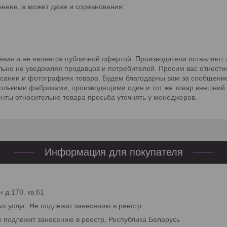
ение, а может даже и соревнования;
ния и не является публичной офертой. Производители оставляют з
льно не уведомляя продавцов и потребителей. Просим вас отнести
исании и фотографиях товара. Будем благодарны вам за сообщение
сколькими фабриками, производящими один и тот же товар внешний 
енты относительно товара просьба уточнять у менеджеров.
Информация для покупателя
 д.170. кв.61
ых услуг: Не подлежит занесению в реестр
е подлежит занесению в реестр, Республика Беларусь