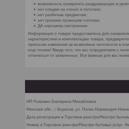
возможность превратить раздражающее в увлеч
нет следам на стенах и потолках;
нет разбитым предметам;
нет громким пугающим хлопкам;
ДА хорошему настроению.
Информация о товаре предоставлена для ознакомле
характеристики и комплектацию товара, предварите
приносим извинения за возможные неточности в оп
еще точнее! Ввиду того, что мы сотрудничаем с не
отличаться от заявленных. Все важные для вас мом
ИП Рымович Екатерина Михайловна
Минская обл., г. Борисов, ул. Полка Нормандия-Неман
Дата регистрации в Торговом реестре/Реестре бытов
Номер в Торговом реестре/Реестре бытовых услуг: Н