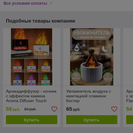
Все условия оплаты
Подобные товары компании
Аромадиффузор - ночник
Увлажнитель воздуха с
Ар
с эффектом камина
имитацией пламени
с 
Aroma Diffuser Touch
Костер
Fl
Panel Version (4 вида
59
65
54
69 руб.
руб.
руб.
подсветки, камни из
гимала
Купить
Купить