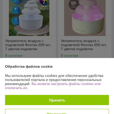
Увлажнитель воздуха с
Увлажнитель воздуха с
подсветкой Фонтан 600 мл,
подсветкой Фонтан 600 мл,
7 цветов подсветки.
7 цветов подсветки.
Аромадиффузор и Ночник
Аромадиффузор и Ночник
В наличии
В наличии
69
69
87 руб.
87 руб.
руб.
руб.
Обработка файлов cookie
Купить
Купить
Мы используем файлы cookies для обеспечения удобства
пользователей портала и предоставления персональных
рекомендаций.
Вы можете настроить файлы cookies или
-20%
-20%
отключить их.
Принять