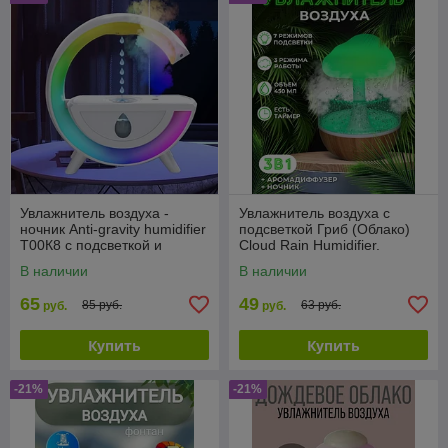
Увлажнитель воздуха -
Увлажнитель воздуха с
ночник Anti-gravity humidifier
подсветкой Гриб (Облако)
Т00К8 с подсветкой и
Cloud Rain Humidifier.
антигравитационным
Аромадиффузор и Ночник
В наличии
В наличии
эффектом
65
49
85 руб.
63 руб.
руб.
руб.
Купить
Купить
-21%
-21%