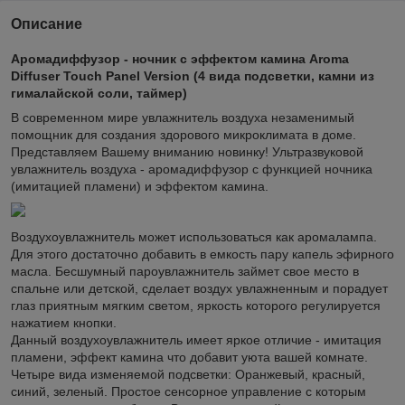
Описание
Аромадиффузор - ночник с эффектом камина Aroma
Diffuser Touch Panel Version (4 вида подсветки, камни из
гималайской соли, таймер)
В современном мире увлажнитель воздуха незаменимый
помощник для создания здорового микроклимата в доме.
Представляем Вашему вниманию новинку! Ультразвуковой
увлажнитель воздуха - аромадиффузор с функцией ночника
(имитацией пламени) и эффектом камина.
Воздухоувлажнитель может использоваться как аромалампа.
Для этого достаточно добавить в емкость пару капель эфирного
масла. Бесшумный пароувлажнитель займет свое место в
спальне или детской, сделает воздух увлажненным и порадует
глаз приятным мягким светом, яркость которого регулируется
нажатием кнопки.
Данный воздухоувлажнитель имеет яркое отличие - имитация
пламени, эффект камина что добавит уюта вашей комнате.
Четыре вида изменяемой подсветки: Оранжевый, красный,
синий, зеленый. Простое сенсорное управление с которым