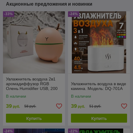
Акционные предложения и новинки
-33%
-24%
Увлажнитель воздуха 2в1
аромадиффузор RGB
Увлажнитель воздуха в виде
Олень Humidifier USB, 200
камина. Модель: DQ-701А
мл Розовый
В наличии
В наличии
39
39
58 руб.
51 руб.
руб.
руб.
Купить
Купить
-24%
-22%