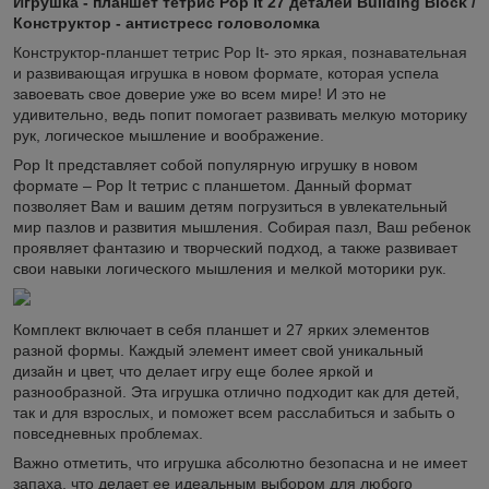
Игрушка - планшет тетрис Pop It 27 деталей Building Block /
Конструктор - антистресс головоломка
Конструктор-планшет тетрис Pop It- это яркая, познавательная
и развивающая игрушка в новом формате, которая успела
завоевать свое доверие уже во всем мире! И это не
удивительно, ведь попит помогает развивать мелкую моторику
рук, логическое мышление и воображение.
Pop It представляет собой популярную игрушку в новом
формате – Pop It тетрис с планшетом. Данный формат
позволяет Вам и вашим детям погрузиться в увлекательный
мир пазлов и развития мышления. Собирая пазл, Ваш ребенок
проявляет фантазию и творческий подход, а также развивает
свои навыки логического мышления и мелкой моторики рук.
Комплект включает в себя планшет и 27 ярких элементов
разной формы. Каждый элемент имеет свой уникальный
дизайн и цвет, что делает игру еще более яркой и
разнообразной. Эта игрушка отлично подходит как для детей,
так и для взрослых, и поможет всем расслабиться и забыть о
повседневных проблемах.
Важно отметить, что игрушка абсолютно безопасна и не имеет
запаха, что делает ее идеальным выбором для любого