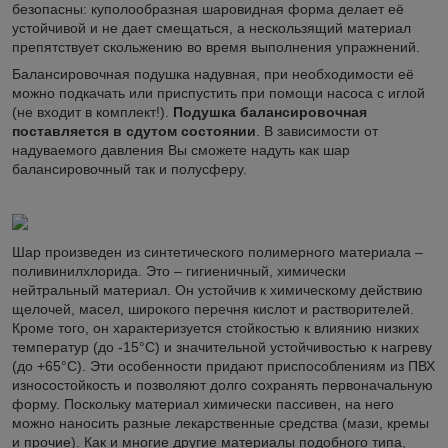
безопасны: куполообразная шаровидная форма делает её
устойчивой и не дает смещаться, а нескользящий материал
препятствует скольжению во время выполнения упражнений.
Балансировочная подушка надувная, при необходимости её
можно подкачать или приспустить при помощи насоса с иглой
(не входит в комплект!).
Подушка балансировочная
поставляется в сдутом состоянии
. В зависимости от
надуваемого давления Вы сможете надуть как шар
балансировочный так и полусферу.
Шар произведен из синтетического полимерного материала –
поливинилхлорида. Это – гигиеничный, химически
нейтральный материал. Он устойчив к химическому действию
щелочей, масел, широкого перечня кислот и растворителей.
Кроме того, он характеризуется стойкостью к влиянию низких
температур (до -15°C) и значительной устойчивостью к нагреву
(до +65°С). Эти особенности придают приспособлениям из ПВХ
износостойкость и позволяют долго сохранять первоначальную
форму. Поскольку материал химически пассивен, на него
можно наносить разные лекарственные средства (мази, кремы
и прочие). Как и многие другие материалы подобного типа,