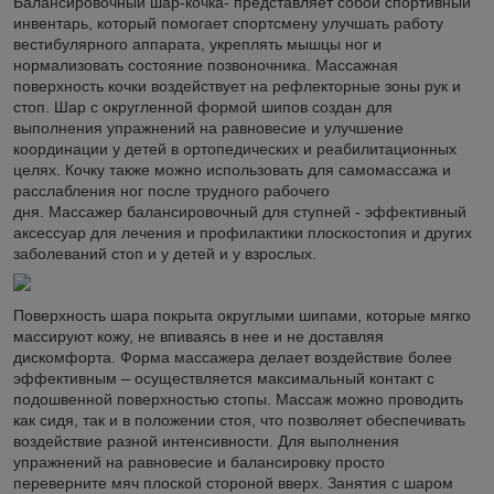
Балансировочный шар-кочка- представляет собой спортивный
инвентарь, который помогает спортсмену улучшать работу
вестибулярного аппарата, укреплять мышцы ног и
нормализовать состояние позвоночника. Массажная
поверхность кочки воздействует на рефлекторные зоны рук и
стоп. Шар с округленной формой шипов создан для
выполнения упражнений на равновесие и улучшение
координации у детей в ортопедических и реабилитационных
целях. Кочку также можно использовать для самомассажа и
расслабления ног после трудного рабочего
дня. Массажер балансировочный для ступней - эффективный
аксессуар для лечения и профилактики плоскостопия и других
заболеваний стоп и у детей и у взрослых.
Поверхность шара покрыта округлыми шипами, которые мягко
массируют кожу, не впиваясь в нее и не доставляя
дискомфорта. Форма массажера делает воздействие более
эффективным – осуществляется максимальный контакт с
подошвенной поверхностью стопы. Массаж можно проводить
как сидя, так и в положении стоя, что позволяет обеспечивать
воздействие разной интенсивности. Для выполнения
упражнений на равновесие и балансировку просто
переверните мяч плоской стороной вверх. Занятия с шаром