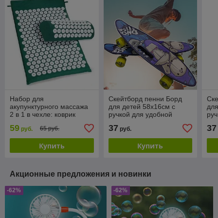
Набор для
Скейтборд пенни Борд
Ске
акупунктурного массажа
для детей 58x16см с
для
2 в 1 в чехле: коврик
ручкой для удобной
руч
акупунктурные + подушка
переноски, светящиеся
пер
59
37
37
65 руб.
руб.
руб.
акупунктурная
прозрачные колеса 55 мм
про
(Acupressure Mat
Купить
Купить
Акционные предложения и новинки
-62%
-62%