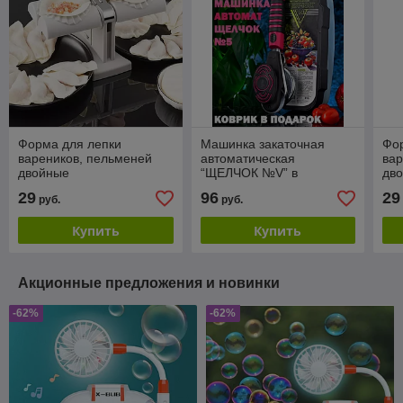
Форма для лепки
Машинка закаточная
Фо
вареников, пельменей
автоматическая
вар
двойные
“ЩЕЛЧОК №V” в
дв
пластиковом боксе
29
96
29
руб.
руб.
Купить
Купить
Акционные предложения и новинки
-62%
-62%