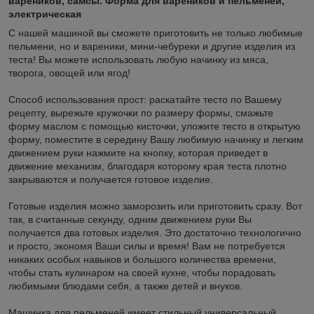
вареников, самсы. Форма для вареников и пельменей,
электрическая
С нашей машиной вы сможете приготовить не только любимые
пельмени, но и вареники, мини-чебуреки и другие изделия из
теста! Вы можете использовать любую начинку из мяса,
творога, овощей или ягод!
Способ использования прост: раскатайте тесто по Вашему
рецепту, вырежьте кружочки по размеру формы, смажьте
форму маслом с помощью кисточки, уложите тесто в открытую
форму, поместите в середину Вашу любимую начинку и легким
движением руки нажмите на кнопку, которая приведет в
движение механизм, благодаря которому края теста плотно
закрываются и получается готовое изделие.
Готовые изделия можно заморозить или приготовить сразу. Вот
так, в считанные секунду, одним движением руки Вы
получается два готовых изделия. Это достаточно технологично
и просто, экономя Ваши силы и время! Вам не потребуется
никаких особых навыков и большого количества времени,
чтобы стать кулинаром на своей кухне, чтобы порадовать
любимыми блюдами себя, а также детей и внуков.
Машинка для пельменей имеет стильный универсальный