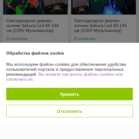
Светодиодное дерево-
Светодиодное дерево-
ночник Sakura Led 60 145
ночник Sakura Led 60 145
см (220V Мультиколор)
см (220V Мультиколор)
Шишки
Цветы
В наличии
В наличии
49,90
49,90
109 руб.
109 руб.
руб.
руб.
Обработка файлов cookie
Купить
Купить
Мы используем файлы cookies для обеспечения удобства
пользователей портала и предоставления персональных
рекомендаций.
Вы можете настроить файлы cookies или
-54%
-54%
отключить их.
Принять
Отклонить