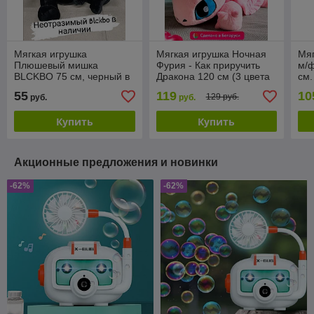
Мягкая игрушка
Мягкая игрушка Ночная
Мяг
Плюшевый мишка
Фурия - Как приручить
м/ф
BLCKBO 75 см, черный в
Дракона 120 см (3 цвета
см.
худи с капюшоном
на выбор)
РБ
55
119
10
129 руб.
руб.
руб.
Купить
Купить
Акционные предложения и новинки
-62%
-62%