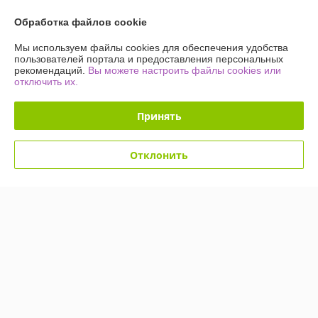
49,90
49,90
109 руб.
109 руб.
руб.
руб.
Обработка файлов cookie
Купить
Купить
Мы используем файлы cookies для обеспечения удобства
пользователей портала и предоставления персональных
рекомендаций.
Вы можете настроить файлы cookies или
-54%
-54%
отключить их.
Принять
Отклонить
Светодиодное дерево-
Светодиодное дерево-
ночник Sakura Led 60 145
ночник Sakura Led 60 145
см (220V Мультиколор)
см (220V Мультиколор)
Снежинки
Сосульки
В наличии
В наличии
49,90
49,90
109 руб.
109 руб.
руб.
руб.