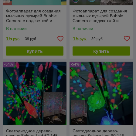
Фотоаппарат для создания
Фотоаппарат для создания
мыльных пузырей Bubble
мыльных пузырей Bubble
Camera с подсветкой и
Camera с подсветкой и
вентилятором
вентилятором
В наличии
В наличии
15
15
39 руб.
39 руб.
руб.
руб.
Купить
Купить
-54%
-54%
Светодиодное дерево-
Светодиодное дерево-
ночник Sakura Led 60 145
ночник Sakura Led 60 145