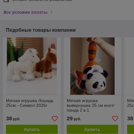
Все условия оплаты
Подобные товары компании
Мягкая игрушка Лошадь
Мягкая игрушка
Мяг
25см - Символ 2026г
вывернушка 25 см енот/
25с
панда 2 в 1
38
29
38
руб.
руб.
Купить
Купить