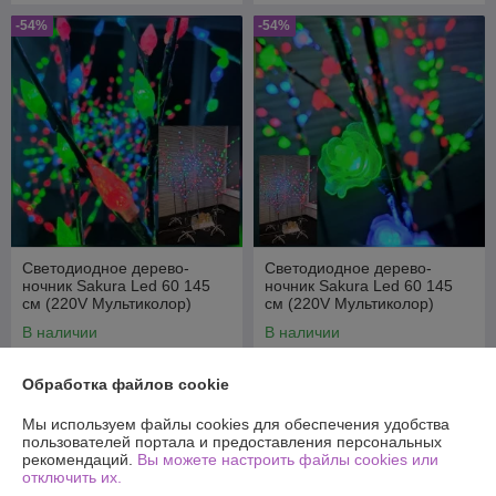
-54%
-54%
Светодиодное дерево-
Светодиодное дерево-
ночник Sakura Led 60 145
ночник Sakura Led 60 145
см (220V Мультиколор)
см (220V Мультиколор)
Шишки
Цветы
В наличии
В наличии
49,90
49,90
109 руб.
109 руб.
руб.
руб.
Обработка файлов cookie
Купить
Купить
Мы используем файлы cookies для обеспечения удобства
пользователей портала и предоставления персональных
рекомендаций.
Вы можете настроить файлы cookies или
-54%
-54%
отключить их.