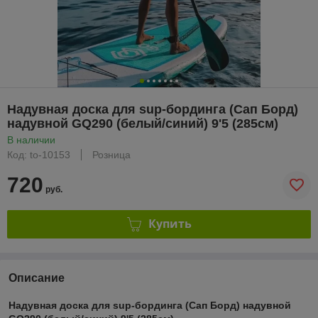
Надувная доска для sup-бординга (Сап Борд)
надувной GQ290 (белый/синий) 9'5 (285см)
В наличии
Код: to-10153
Розница
720
руб.
Купить
Описание
Надувная доска для sup-бординга (Сап Борд) надувной