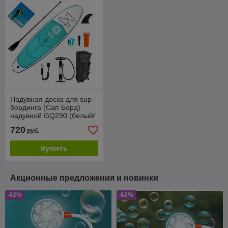
Надувная доска для sup-
бординга (Сап Борд)
надувной GQ290 (белый/
синий) 9'5 (285см)
720
руб.
Купить
Акционные предложения и новинки
-62%
-62%