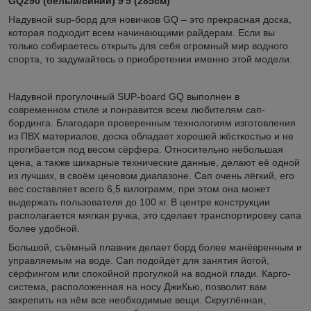
GQ290 (белый/синий) 9'5 (285см)
Надувной sup-борд для новичков GQ – это прекрасная доска,
которая подходит всем начинающими райдерам. Если вы
только собираетесь открыть для себя огромный мир водного
спорта, то задумайтесь о приобретении именно этой модели.
Надувной прогулочный SUP-board GQ выполнен в
современном стиле и понравится всем любителям сап-
бординга. Благодаря проверенным технологиям изготовления
из ПВХ материалов, доска обладает хорошей жёсткостью и не
прогибается под весом сёрфера. Относительно небольшая
цена, а также шикарные технические данные, делают её одной
из лучших, в своём ценовом диапазоне. Сап очень лёгкий, его
вес составляет всего 6,5 килограмм, при этом она может
выдержать пользователя до 100 кг. В центре конструкции
располагается мягкая ручка, это сделает транспортировку сапа
более удобной.
Большой, съёмный плавник делает борд более манёвренным и
управляемым на воде. Сап подойдёт для занятия йогой,
сёрфингом или спокойной прогулкой на водной глади. Карго-
система, расположенная на носу ДжиКью, позволит вам
закрепить на нём все необходимые вещи. Скруглённая,