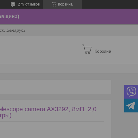
279 отзывов
Корзина
евщина)
ск, Беларусь
Корзина
elescope camera AX3292, 8мП, 2,0
гры)