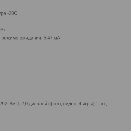
ура -20C
 Вт
в режиме ожидания: 5,47 мА
2, 8мП, 2,0 дисплей (фото, видео, 4 игры) 1 шт.;