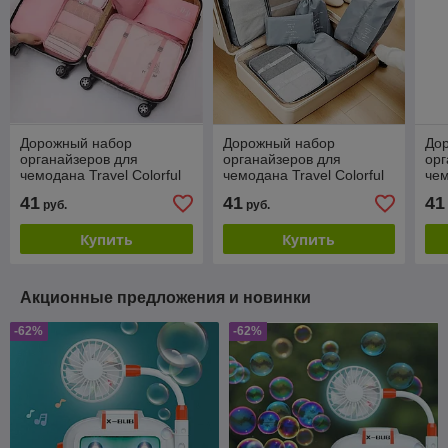
Дорожный набор
Дорожный набор
До
органайзеров для
органайзеров для
орг
чемодана Travel Colorful
чемодана Travel Colorful
чем
life 7 в 1 (7 органайзеров
life 7 в 1 (7 органайзеров
lif
41
41
41
руб.
руб.
разных размеров),
разных размеров), Серый
раз
Розовый
Че
Купить
Купить
Акционные предложения и новинки
-62%
-62%