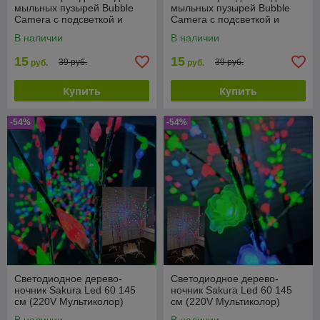
мыльных пузырей Bubble
мыльных пузырей Bubble
Camera с подсветкой и
Camera с подсветкой и
вентилятором
вентилятором
В наличии
В наличии
15
15
39 руб.
39 руб.
руб.
руб.
Купить
Купить
-54%
-54%
Светодиодное дерево-
Светодиодное дерево-
ночник Sakura Led 60 145
ночник Sakura Led 60 145
см (220V Мультиколор)
см (220V Мультиколор)
Шишки
Цветы