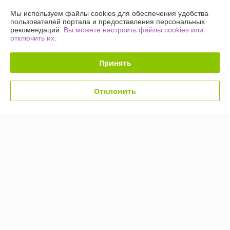
Купить
Купить
Мы используем файлы cookies для обеспечения удобства
пользователей портала и предоставления персональных
рекомендаций.
Вы можете настроить файлы cookies или
-54%
-54%
отключить их.
Принять
Отклонить
Светодиодное дерево-
Светодиодное дерево-
ночник Sakura Led 60 145
ночник Sakura Led 60 145
см (220V Мультиколор)
см (220V Мультиколор)
Снежинки
Сосульки
В наличии
В наличии
49,90
49,90
109 руб.
109 руб.
руб.
руб.
Купить
Купить