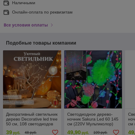
Наличными
Онлайн-оплата по реквизитам
Все условия оплаты
Подобные товары компании
Декоративный светильник
Светодиодное дерево-
Све
дерево Decorative led tree
ночник Sakura Led 60 145
ноч
50 см, 108 светодиодов
см (220V Мультиколор)
см 
(питание USB или
Снежки
Ел
39
49,90
49
48 руб.
109 руб.
руб.
руб.
батарейки)