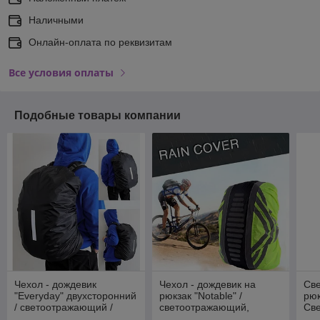
Наличными
Онлайн-оплата по реквизитам
Все условия оплаты
Подобные товары компании
Чехол - дождевик
Чехол - дождевик на
Св
"Everyday" двухсторонний
рюкзак "Notable" /
рюк
/ светоотражающий /
светоотражающий,
Св
размер М-L (25-50
водоотталкивающий /
рюк