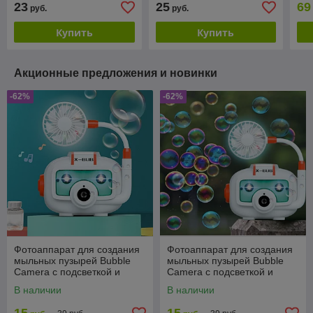
23
25
69
руб.
руб.
литров)
размер М-L (25-50
литров)
Купить
Купить
Акционные предложения и новинки
-62%
-62%
Фотоаппарат для создания
Фотоаппарат для создания
мыльных пузырей Bubble
мыльных пузырей Bubble
Camera с подсветкой и
Camera с подсветкой и
вентилятором
вентилятором
В наличии
В наличии