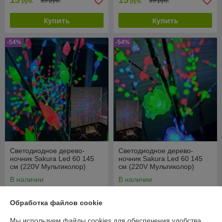
15
15
39 руб.
39 руб.
руб.
руб.
Купить
Купить
-54%
-54%
Светодиодное дерево-
Светодиодное дерево-
ночник Sakura Led 60 145
ночник Sakura Led 60 145
см (220V Мультиколор)
см (220V Мультиколор)
Шишки
Цветы
В наличии
В наличии
49,90
49,90
109 руб.
109 руб.
руб.
руб.
Обработка файлов cookie
Купить
Купить
Мы используем файлы cookies для обеспечения удобства