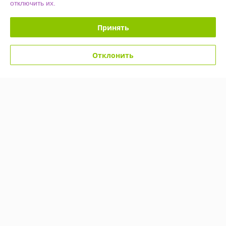
отключить их.
Принять
Светодиодное дерево-
Светодиодное дерево-
ночник Sakura Led 60 145
ночник Sakura Led 60 145
см (220V Мультиколор)
см (220V Мультиколор)
Отклонить
Шишки
Цветы
В наличии
В наличии
49,90
49,90
109 руб.
109 руб.
руб.
руб.
Купить
Купить
-54%
-54%