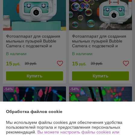
Фотоаппарат для создания
Фотоаппарат для создания
мыльных пузырей Bubble
мыльных пузырей Bubble
Camera с подсветкой и
Camera с подсветкой и
вентилятором
вентилятором
В наличии
В наличии
15
15
39 руб.
39 руб.
руб.
руб.
Купить
Купить
-54%
-54%
Обработка файлов cookie
Мы используем файлы cookies для обеспечения удобства
пользователей портала и предоставления персональных
рекомендаций.
Вы можете настроить файлы cookies или