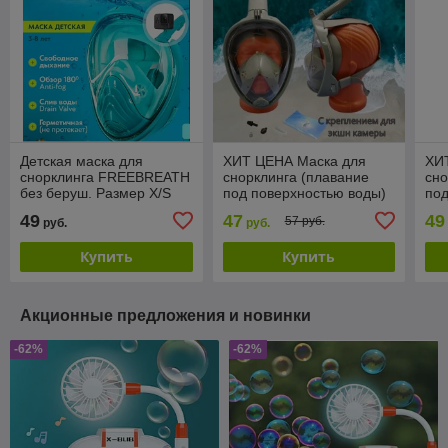
Детская маска для
ХИТ ЦЕНА Маска для
ХИ
снорклинга FREEBREATH
снорклинга (плавание
сно
без беруш. Размер Х/S
под поверхностью воды)
под
FREEBREATH с
FR
49
47
49
57 руб.
руб.
руб.
креплением для экшн
кре
камеры и
ка
Купить
Купить
Акционные предложения и новинки
-62%
-62%