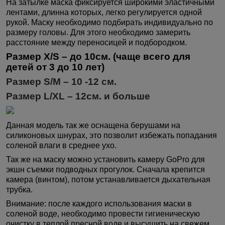
На затылке маска фиксируется широкими эластичными
лентами, длинна которых, легко регулируется одной
рукой. Маску необходимо подбирать индивидуально по
размеру головы. Для этого необходимо замерить
расстояние между переносицей и подбородком.
Размер
X
/
S
–
до 10см. (чаще всего для
детей от 3 до 10 лет)
Размер
S
/
M
– 10 -12 см.
Размер
L
/
XL
– 12
см. и больше
Данная модель так же оснащена берушами на
силиконовых шнурах, это позволит избежать попадания
соленой влаги в среднее ухо.
Так же на маску можно установить камеру GoPro для
экшн съемки подводных прогулок. Сначала крепится
камера (винтом), потом устанавливается дыхательная
трубка.
Внимание: после каждого использования маски в
соленой воде, необходимо провести гигиеническую
очистку в теплой пресной воде и высушить на свежем