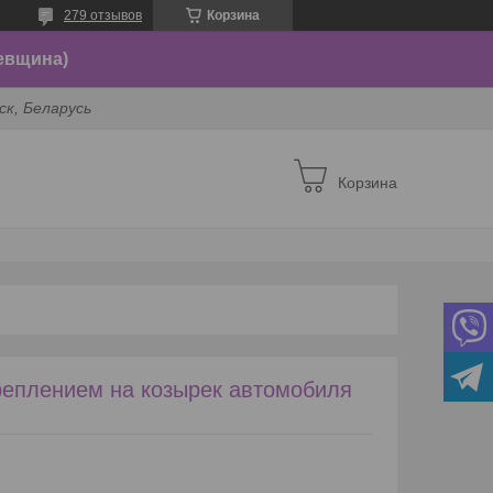
279 отзывов
Корзина
евщина)
ск, Беларусь
Корзина
реплением на козырек автомобиля