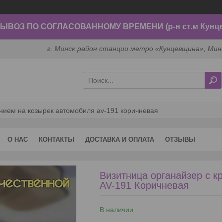
ВОЗ ПО СОГЛАСОВАННОМУ ВРЕМЕНИ (р-н ст.м Кунц
г. Минск район станции метро «Кунцевщина», Мин
нием на козырек автомобиля av-191 коричневая
О НАС
КОНТАКТЫ
ДОСТАВКА И ОПЛАТА
ОТЗЫВЫ
Визитница органайзер с к
AV-191 Коричневая
В наличии