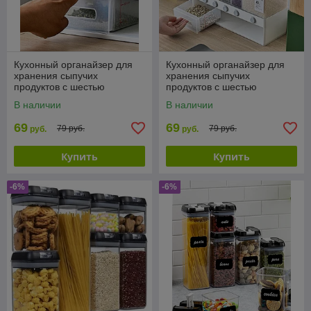
Кухонный органайзер для
Кухонный органайзер для
хранения сыпучих
хранения сыпучих
продуктов с шестью
продуктов с шестью
секциями Multifunctional
секциями Multifunctional
В наличии
В наличии
household rice bucket
household rice bucket
69
69
79 руб.
79 руб.
руб.
руб.
Купить
Купить
-6%
-6%