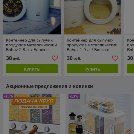
Контейнер для сыпучих
Контейнер для сыпучих
Кон
продуктов металлический
продуктов металлический
про
Bahaz 2.8 л. / Банка с
Bahaz 1.9 л. / Банка с
Bah
прозрачной крышкой
прозрачной крышкой
пр
38
30
30
руб.
руб.
Белый
Кремовый
Че
Купить
Купить
Акционные предложения и новинки
-13%
-13%