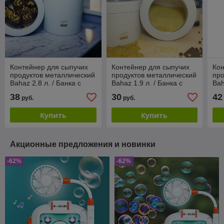
Контейнер для сыпучих
Контейнер для сыпучих
Кон
продуктов металлический
продуктов металлический
про
Bahaz 2.8 л. / Банка с
Bahaz 1.9 л. / Банка с
Bah
прозрачной крышкой
прозрачной крышкой
ме
38
30
42
руб.
руб.
Белый
Кремовый
Кр
Купить
Купить
Акционные предложения и новинки
-62%
-62%