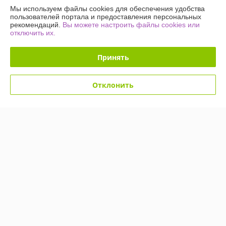
Купить
Купить
Мы используем файлы cookies для обеспечения удобства
пользователей портала и предоставления персональных
рекомендаций.
Вы можете настроить файлы cookies или
-54%
-54%
отключить их.
Принять
Отклонить
Светодиодное дерево-
Светодиодное дерево-
ночник Sakura Led 60 145
ночник Sakura Led 60 145
см (220V Мультиколор)
см (220V Мультиколор)
Елочки
Снежки
В наличии
В наличии
49,90
49,90
109 руб.
109 руб.
руб.
руб.
Купить
Купить
-54%
-54%