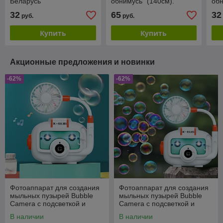
Беларусь
обнимусь" (140см).
обн
Беларусь
Бе
32
65
32
руб.
руб.
Купить
Купить
Акционные предложения и новинки
-62%
-62%
Фотоаппарат для создания
Фотоаппарат для создания
мыльных пузырей Bubble
мыльных пузырей Bubble
Camera с подсветкой и
Camera с подсветкой и
вентилятором
вентилятором
В наличии
В наличии