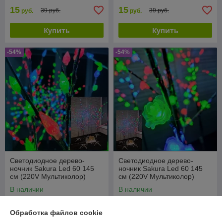
15
15
39 руб.
39 руб.
руб.
руб.
Купить
Купить
-54%
-54%
Светодиодное дерево-
Светодиодное дерево-
ночник Sakura Led 60 145
ночник Sakura Led 60 145
см (220V Мультиколор)
см (220V Мультиколор)
Шишки
Цветы
В наличии
В наличии
49,90
49,90
109 руб.
109 руб.
руб.
руб.
Обработка файлов cookie