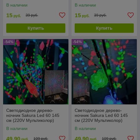
вентилятором
вентилятором
В наличии
В наличии
15
15
39 руб.
39 руб.
руб.
руб.
Купить
Купить
-54%
-54%
Светодиодное дерево-
Светодиодное дерево-
ночник Sakura Led 60 145
ночник Sakura Led 60 145
см (220V Мультиколор)
см (220V Мультиколор)
Шишки
Цветы
В наличии
В наличии
49,90
49,90
109 руб.
109 руб.
руб.
руб.