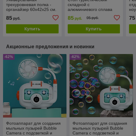
трехуровневая полка -
складной с
от
органайзер 60х42х25 см.
алюминиевого сплава
ноу
MJ-6014 / Металлический
для кемпинга, рыбалки,
46х
85
85
75
95 руб.
руб.
руб.
стеллаж для сушки и
пикника 68.00 х 46.00 х
40.50 см.
Купить
Купить
Акционные предложения и новинки
-62%
-62%
Фотоаппарат для создания
Фотоаппарат для создания
мыльных пузырей Bubble
мыльных пузырей Bubble
Camera с подсветкой и
Camera с подсветкой и