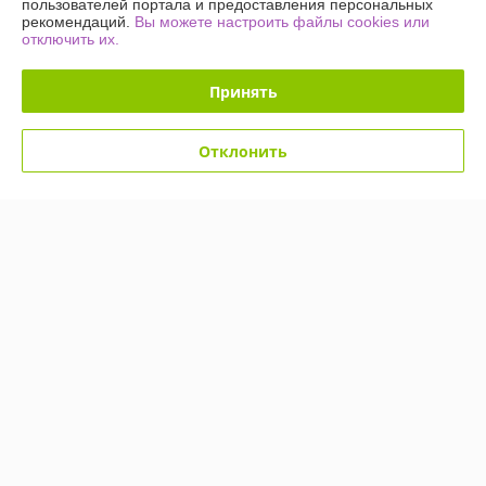
пользователей портала и предоставления персональных
рекомендаций.
Вы можете настроить файлы cookies или
-54%
-54%
отключить их.
Принять
Отклонить
Светодиодное дерево-
Светодиодное дерево-
ночник Sakura Led 60 145
ночник Sakura Led 60 145
см (220V Мультиколор)
см (220V Мультиколор)
Снежинки
Сосульки
В наличии
В наличии
49,90
49,90
109 руб.
109 руб.
руб.
руб.
Купить
Купить
Показать ещё