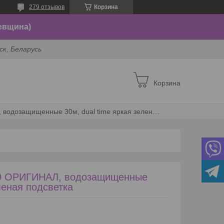
279 отзывов
Корзина
евщина)
ск, Беларусь
Корзина
Часы мужские skmei 1389 оригинал, водозащищенные 30м, dual time яркая зеленая подсветка
89 ОРИГИНАЛ, водозащищенные
леная подсветка