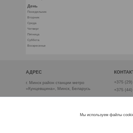
День
Понедельник
Вторник
Среда
Четверг
Пятница
Суббота
Воскресенье
+375 (29)
г. Минск район станции метро
«Кунцевщина», Минск, Беларусь
+375 (44)
Best-Goods
Мы используем файлы cookie