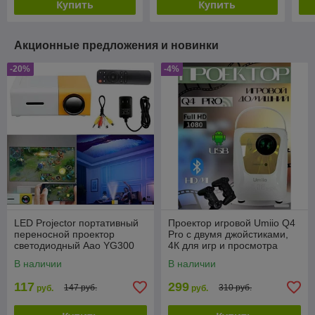
Купить
Купить
Акционные предложения и новинки
-20%
-4%
LED Projector портативный
Проектор игровой Umiio Q4
переносной проектор
Pro с двумя джойстиками,
светодиодный Aao YG300
4К для игр и просмотра
(домашний кинотеатр)
фильмов
В наличии
В наличии
117
299
147 руб.
310 руб.
руб.
руб.