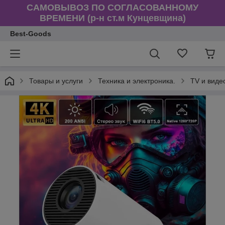
САМОВЫВОЗ ПО СОГЛАСОВАННОМУ
ВРЕМЕНИ (р-н ст.м Кунцевщина)
Best-Goods
Товары и услуги
Техника и электроника.
TV и виде