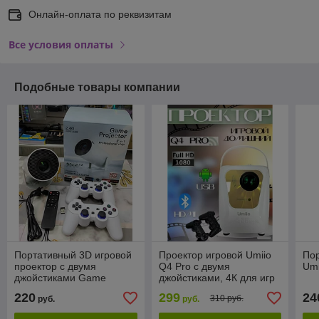
Онлайн-оплата по реквизитам
Все условия оплаты
Подобные товары компании
Портативный 3D игровой
Проектор игровой Umiio
Пор
проектор с двумя
Q4 Pro с двумя
Umi
джойстиками Game
джойстиками, 4К для игр
Projector. Карта памяти с
и просмотра фильмов
220
299
24
310 руб.
руб.
руб.
играми в комплекте