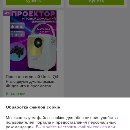
Купить
Купить
-4%
Проектор игровой Umiio Q4
Pro с двумя джойстиками,
4К для игр и просмотра
фильмов
В наличии
299
310 руб.
руб.
Обработка файлов cookie
Купить
Мы используем файлы cookies для обеспечения удобства
пользователей портала и предоставления персональных
рекомендаций.
Вы можете настроить файлы cookies или