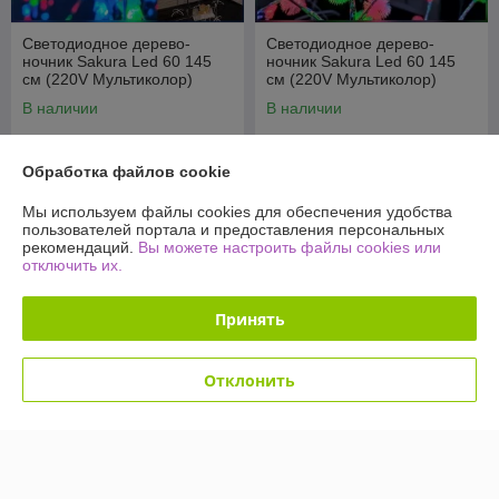
Светодиодное дерево-
Светодиодное дерево-
ночник Sakura Led 60 145
ночник Sakura Led 60 145
см (220V Мультиколор)
см (220V Мультиколор)
Елочки
Снежки
В наличии
В наличии
49,90
49,90
109 руб.
109 руб.
руб.
руб.
Обработка файлов cookie
Купить
Купить
Мы используем файлы cookies для обеспечения удобства
пользователей портала и предоставления персональных
-54%
-54%
рекомендаций.
Вы можете настроить файлы cookies или
отключить их.
Принять
Отклонить
Светодиодное дерево-
Светодиодное дерево-