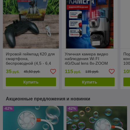
Игровой геймпад К20 для
Уличная камера видео
Пор
смартфона,
наблюдения Wi FI
кон
беспроводной (4,5 - 6,4
4G/Dual lens 8х-ZOOM
100
дюймов)
(датчик движения,
35
115
10
45,50 руб.
135 руб.
руб.
руб.
режимы день/ночь,
удаленное
Купить
Купить
Акционные предложения и новинки
-62%
-62%