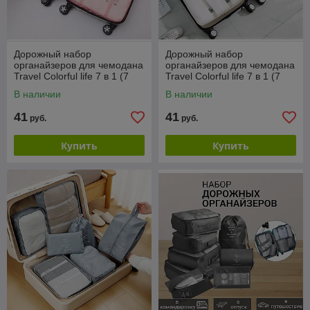
Дорожный набор
Дорожный набор
органайзеров для чемодана
органайзеров для чемодана
Travel Colorful life 7 в 1 (7
Travel Colorful life 7 в 1 (7
органайзеров разных
органайзеров разных
В наличии
В наличии
размеров), Розовый
размеров), Песочный
41
41
руб.
руб.
Купить
Купить