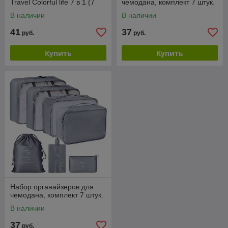
Travel Colorful life 7 в 1 (7
чемодана, комплект 7 штук.
органайзеров разных
В наличии
В наличии
размеров), Синий
41
37
руб.
руб.
Купить
Купить
Набор органайзеров для
чемодана, комплект 7 штук.
В наличии
37
руб.