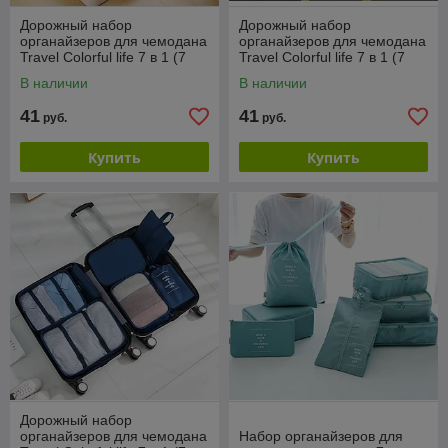
Дорожный набор
Дорожный набор
органайзеров для чемодана
органайзеров для чемодана
Travel Colorful life 7 в 1 (7
Travel Colorful life 7 в 1 (7
органайзеров разных
органайзеров разных
В наличии
В наличии
размеров), Серый
размеров), Черный
41
41
руб.
руб.
Купить
Купить
Дорожный набор
органайзеров для чемодана
Набор органайзеров для