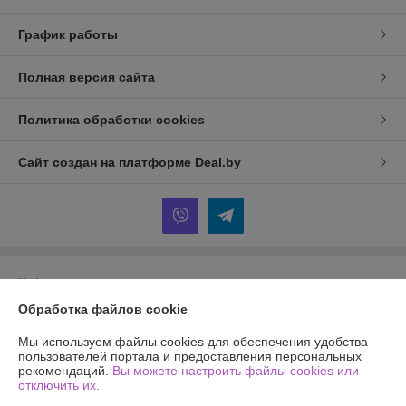
График работы
Полная версия сайта
Политика обработки cookies
Сайт создан на платформе Deal.by
Информация для покупателя
Обработка файлов cookie
Индивидуальный предприниматель:
ИП Рымович Екатерина
Михайловна
Минская обл., г. Борисов, ул. Полка Нормандия-Неман д.170. кв.61
Мы используем файлы cookies для обеспечения удобства
пользователей портала и предоставления персональных
Регистрационный номер ЕГР: 693193515
рекомендаций.
Вы можете настроить файлы cookies или
отключить их.
УНП: 693193515