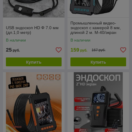
Промышленный видео-
USB эндоскоп HD Ф 7.0 мм
эндоскоп с камерой 8 мм,
(дл.1,0 метр)
длиной 2 м. M-40/экран
4,3"дюйма/HD1080P/
В наличии
В наличии
водонепроницаемый
IP67/26
25
159
167 руб.
руб.
руб.
Купить
Купить