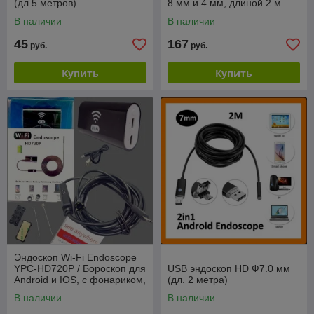
(дл.5 метров)
8 мм и 4 мм, длиной 2 м.
Р-40/экран
В наличии
В наличии
45
167
руб.
руб.
Купить
Купить
Эндоскоп Wi-Fi Endoscope
YPC-HD720P / Бороскоп для
USB эндоскоп HD Ф7.0 мм
Android и IOS, с фонариком,
(дл. 2 метра)
водонепроницаемый
В наличии
В наличии