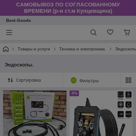
САМОВЫВОЗ ПО СОГЛАСОВАННОМУ
ВРЕМЕНИ (р-н ст.м Кунцевщина)
Best-Goods
Товары и услуги
Техника и электроника.
Эндоскоп
Эндоскопы.
Сортировка
0
Фильтры
-5%