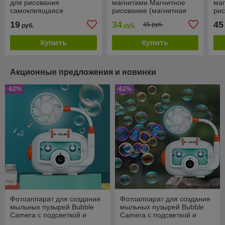
для рисования
магнитами Магнитное
ма
самоклеящаяся
рисование (магнитная
рис
60x200см. / Доска
доска пазл) Magnetic
дос
19
34
45
45 руб.
руб.
руб.
ученическая, мелки в
Writing Board MP1828
Wri
подарок
(27.5
(27
Купить
Купить
Акционные предложения и новинки
-62%
-62%
Фотоаппарат для создания
Фотоаппарат для создания
мыльных пузырей Bubble
мыльных пузырей Bubble
Camera с подсветкой и
Camera с подсветкой и
вентилятором
вентилятором