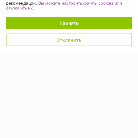
рекомендаций.
Вы можете настроить файлы cookies или
-54%
-54%
отключить их.
Принять
Отклонить
Светодиодное дерево-
Светодиодное дерево-
ночник Sakura Led 60 145
ночник Sakura Led 60 145
см (220V Мультиколор)
см (220V Мультиколор)
Снежинки
Сосульки
В наличии
В наличии
49,90
49,90
109 руб.
109 руб.
руб.
руб.
Купить
Купить
Показать ещё