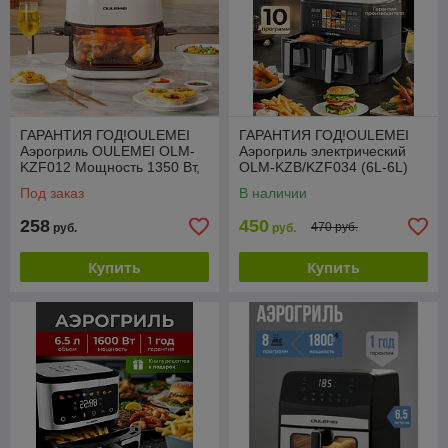
ГАРАНТИЯ ГОД!OULEMEI
ГАРАНТИЯ ГОД!OULEMEI
Аэрогриль OULEMEI OLM-
Аэрогриль электрический
KZF012 Мощность 1350 Вт,
OLM-KZB/KZF034 (6L-6L)
7л, 10 программ
2600ВТ, 10 программ
Под заказ
В наличии
258
450
470 руб.
руб.
руб.
Купить
Купить