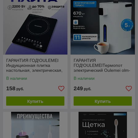
ГАРАНТИЯ ГОД!OULEMEI
ГАРАНТИЯ
Индукционная плитка
ГОД!OULEMEIТермопот
настольная, электрическая,
электрический Оulemei olm-
8 программ OLM-DCH001
ksy001
В наличии
В наличии
158
249
руб.
руб.
Купить
Купить