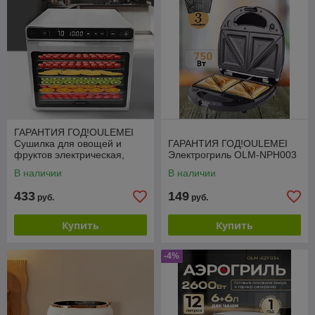
ГАРАНТИЯ ГОД!OULEMEI
Сушилка для овощей и
ГАРАНТИЯ ГОД!OULEMEI
фруктов электрическая,
Электрогриль OLM-NPH003
Дегидратор, 650 Вт, OLM-
В наличии
В наличии
GGX001
433
149
руб.
руб.
Купить
Купить
-4%