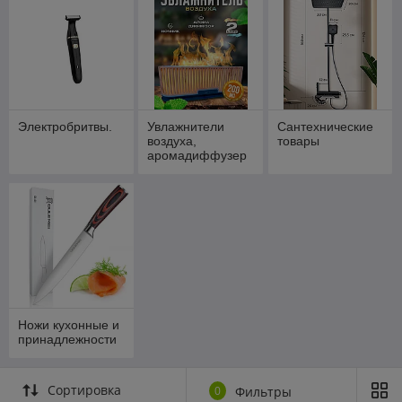
Электробритвы.
Увлажнители
Сантехнические
воздуха,
товары
аромадиффузер
ы
Ножи кухонные и
принадлежности
Сортировка
0
Фильтры