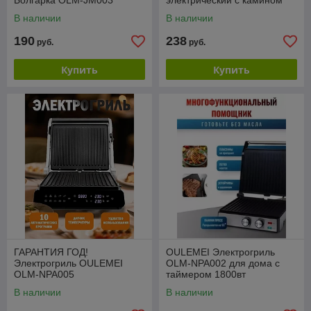
Болгарка OLM-JM003
электрический с камином
Oulemei 2000w OLM-
В наличии
В наличии
NFQ002
190
238
руб.
руб.
Купить
Купить
ГАРАНТИЯ ГОД!
OULEMEI Электрогриль
Электрогриль OULEMEI
OLM-NPA002 для дома с
OLM-NPA005
таймером 1800вт
В наличии
В наличии