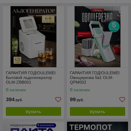
ГАРАНТИЯ ГОД!OULEMEI
ГАРАНТИЯ ГОД!OULEMEI
Бытовой льдогенератор
Овощерезка 5в1 OLM-
OLM-ZBB001
QPM002
В наличии
В наличии
394
99
руб.
руб.
Купить
Купить