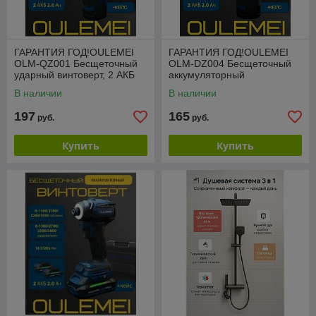
ГАРАНТИЯ ГОД!OULEMEI
ГАРАНТИЯ ГОД!OULEMEI
OLM-QZ001 Бесщеточный
OLM-DZ004 Бесщеточный
ударный винтоверт, 2 АКБ
аккумуляторный
2000 mA*h 14.4 v 180 Нм
шуруповёрт 2000 mA*h 14.4
В наличии
В наличии
v 60 Нм
197
165
руб.
руб.
Купить
Купить