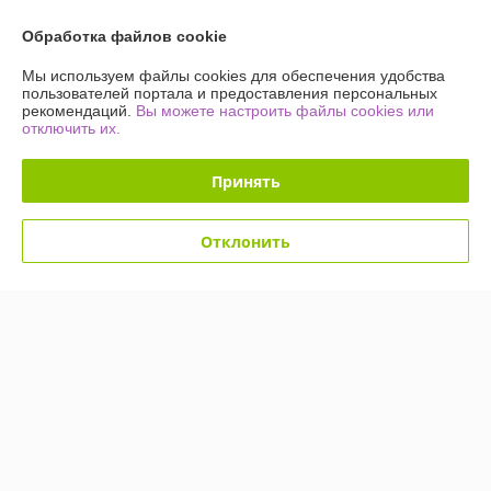
49,90
49,90
109 руб.
109 руб.
руб.
руб.
Обработка файлов cookie
Купить
Купить
Мы используем файлы cookies для обеспечения удобства
пользователей портала и предоставления персональных
рекомендаций.
Вы можете настроить файлы cookies или
-54%
-54%
отключить их.
Принять
Отклонить
Светодиодное дерево-
Светодиодное дерево-
ночник Sakura Led 60 145
ночник Sakura Led 60 145
см (220V Мультиколор)
см (220V Мультиколор)
Елочки
Снежки
В наличии
В наличии
49,90
49,90
109 руб.
109 руб.
руб.
руб.