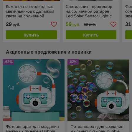
Комплект светодиодных
Светильник - прожектор
Фо
светильников с датчиком
на солнечной батарее
сол
света на солнечной
Led Solar Sensor Light с
зву
батарее для лестниц,
датчиком движения и
935
29
59
31
69 руб.
руб.
руб.
ступенек, ограждений
пультом управления
2х
Купить
Купить
Акционные предложения и новинки
-62%
-62%
Фотоаппарат для создания
Фотоаппарат для создания
мыльных пузырей Bubble
мыльных пузырей Bubble