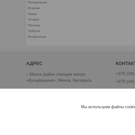
Понедельник
Вторник
Среда
Четверг
Пятница
Суббота
Воскресенье
+375 (29)
г. Минск район станции метро
«Кунцевщина», Минск, Беларусь
+375 (44)
Best-Goods
Мы используем файлы cookie