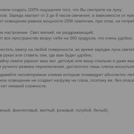
лили создать 100% ощущения того, что Вы смотрите на луну;
ов. Заряда хватает от 3 до 8 часов свечения, в зависимости от ярк
 освещение равное мощности 25W лампочки, при этом, не потребл
ое настроение. Свет мягкий, не раздражающий;
 все пространство вокруг себя на 360 градусов, что очень удобно,
естить лампу на любой поверхности, во время зарядки луна свети
в руках или ставить там, где вам будет удобно;
айну лампа украсит ваш зал, детскую или вашу спальню и даже ваш
 ручного режима переключения, достаточно лишь слегка коснутьс
создавайте неповторимые снимки которым позавидует абсолютно лю
тное освещение не создает нагрузку на глаза, поэтому ее, без опа
нет никакой сложности.
ный, фиолетовый, желтый, розовый, голубой, белый);