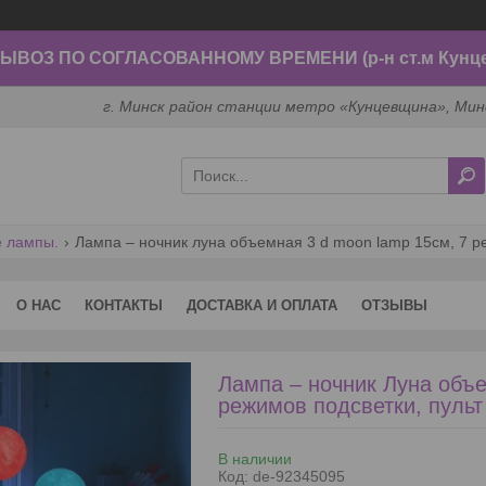
ВОЗ ПО СОГЛАСОВАННОМУ ВРЕМЕНИ (р-н ст.м Кунц
г. Минск район станции метро «Кунцевщина», Мин
 лампы.
Лампа – ночник луна объемная 3 d moon lamp 15см, 7 ре
О НАС
КОНТАКТЫ
ДОСТАВКА И ОПЛАТА
ОТЗЫВЫ
Лампа – ночник Луна объ
режимов подсветки, пульт
В наличии
Код:
de-92345095