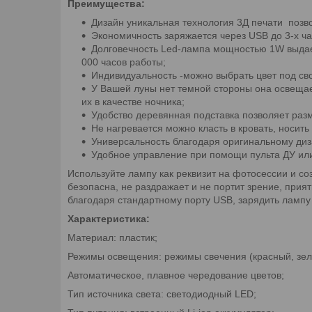
Преимущества:
Дизайн уникальная технология 3Д печати позво
Экономичность заряжается через USB до 3-х час
Долговечность Led-лампа мощностью 1W выдает
000 часов работы;
Индивидуальность -можно выбрать цвет под св
У Вашей луны нет темной стороны она освещает
их в качестве ночника;
Удобство деревянная подставка позволяет разм
Не нагревается можно класть в кровать, носить 
Универсальность благодаря оригинальному диз
Удобное управление при помощи пульта ДУ или
Используйте лампу как реквизит на фотосессии и 
безопасна, не раздражает и не портит зрение, прия
благодаря стандартному порту USB, зарядить лампу 
Характеристика:
Материал: пластик;
Режимы освещения: режимы свечения (красный, зеле
Автоматическое, плавное чередование цветов;
Тип источника света: светодиодный LED;