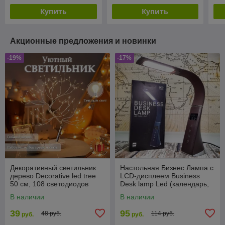
кол
Купить
Купить
Акционные предложения и новинки
-19%
-17%
Декоративный светильник
Настольная Бизнес Лампа с
дерево Decorative led tree
LCD-дисплеем Business
50 см, 108 светодиодов
Desk lamp Led (календарь,
(питание USB или
часы, будильник,
В наличии
В наличии
батарейки)
термометр, 3 режима
39
95
48 руб.
114 руб.
руб.
руб.