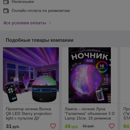
Наличными
Онлайн-оплата по реквизитам
Все условия оплаты
Подобные товары компании
Проектор ночник Волна
Лампа – ночник Луна
Про
Q6 LED Starry projection
"Галактика" объемная 3 D
(7в
light с пультом ДУ
Lamp 15см, 16 режимов
ST
(режимы подсветки,
подсветки, пульт ДУ
бе
31
49
84
55 руб.
руб.
руб.
датчик звука)
зар