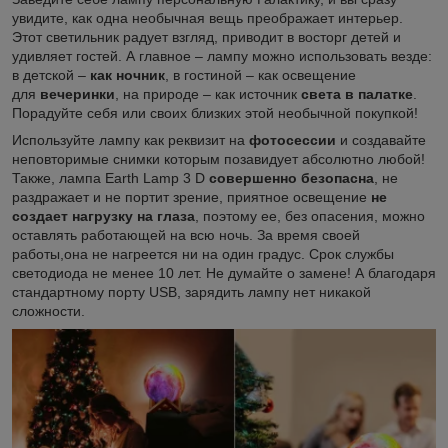
увидите, как одна необычная вещь преображает интерьер.
Этот светильник радует взгляд, приводит в восторг детей и
удивляет гостей. А главное – лампу можно использовать везде:
в детской –
как ночник
, в гостиной – как освещение
для
вечеринки
, на природе – как источник
света в палатке
.
Порадуйте себя или своих близких этой необычной покупкой!
Используйте лампу как реквизит на
фотосессии
и создавайте
неповторимые снимки которым позавидует абсолютно любой!
Также, лампа Earth Lamp 3 D
совершенно безопасна
, не
раздражает и не портит зрение, приятное освещение
не
создает нагрузку на глаза
, поэтому ее, без опасения, можно
оставлять работающей на всю ночь. За время своей
работы,она не нагреется ни на один градус. Срок службы
светодиода не менее 10 лет. Не думайте о замене! А благодаря
стандартному порту USB, зарядить лампу нет никакой
сложности.