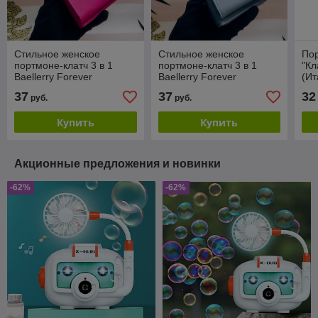
Стильное женское
Стильное женское
По
портмоне-клатч 3 в 1
портмоне-клатч 3 в 1
"Кл
Baellerry Forever
Baellerry Forever
(Ит
Originally From Korea
Originally From Korea
37
37
32
руб.
руб.
N8591 / 11 стильных
N8591 / 11 стильных
оттенков
оттенков
Купить
Купить
Акционные предложения и новинки
-62%
-62%