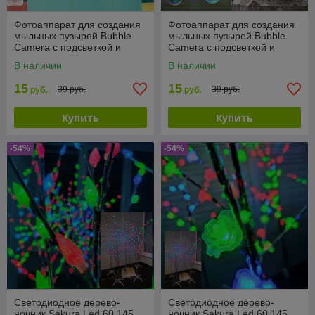
Фотоаппарат для создания
Фотоаппарат для создания
мыльных пузырей Bubble
мыльных пузырей Bubble
Camera с подсветкой и
Camera с подсветкой и
вентилятором
вентилятором
В наличии
В наличии
15
15
39 руб.
39 руб.
руб.
руб.
Купить
Купить
-54%
-54%
Светодиодное дерево-
Светодиодное дерево-
ночник Sakura Led 60 145
ночник Sakura Led 60 145