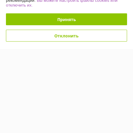
рекомендаций.
Вы можете настроить файлы cookies или
Купить
Купить
отключить их.
Показать ещё
Принять
О нас
Отклонить
76% положительных из 17 отзывов за год
Работает с 28.02.2019
г. Минск
г. Минск район станции метро «Кунцевщина», Минск,
Беларусь
Контакты
Сегодня работает с 09:00 до 18:00
Показать весь график работы
Отзывы о магазине