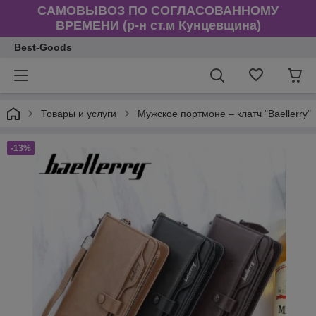
САМОВЫВОЗ ПО СОГЛАСОВАННОМУ
ВРЕМЕНИ (р-н ст.м Кунцевщина)
Best-Goods
Товары и услуги
Мужское портмоне – клатч "Baellerry"
-13%