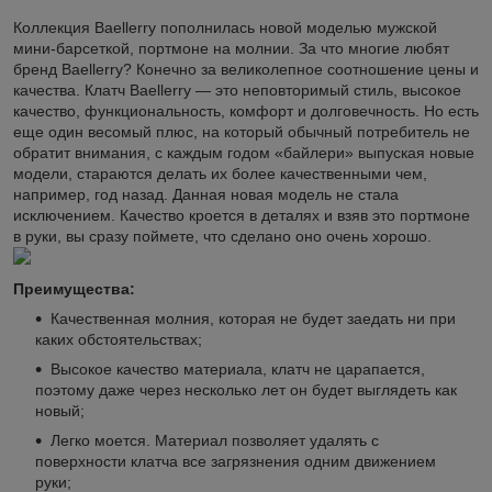
Коллекция Baellerry пополнилась новой моделью мужской
мини-барсеткой, портмоне на молнии. За что многие любят
бренд Baellerry? Конечно за великолепное соотношение цены и
качества. Клатч Baellerry — это неповторимый стиль, высокое
качество, функциональность, комфорт и долговечность. Но есть
еще один весомый плюс, на который обычный потребитель не
обратит внимания, с каждым годом «байлери» выпуская новые
модели, стараются делать их более качественными чем,
например, год назад. Данная новая модель не стала
исключением. Качество кроется в деталях и взяв это портмоне
в руки, вы сразу поймете, что сделано оно очень хорошо.
Преимущества:
Качественная молния, которая не будет заедать ни при
каких обстоятельствах;
Высокое качество материала, клатч не царапается,
поэтому даже через несколько лет он будет выглядеть как
новый;
Легко моется. Материал позволяет удалять с
поверхности клатча все загрязнения одним движением
руки;