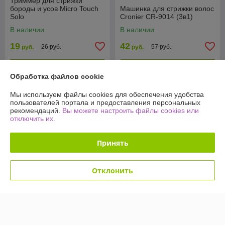
Триммер для стрижки
бороды и усов Micro Touch
Машинка для стрижки волос
Solo
Cronier CR-9014 (3в1)
В наличии
В наличии
19
42
26 руб.
57 руб.
руб.
руб.
Купить
Купить
Обработка файлов cookie
-25%
-23%
Мы используем файлы cookies для обеспечения удобства
пользователей портала и предоставления персональных
рекомендаций.
Вы можете настроить файлы cookies или
отключить их.
Принять
Отклонить
Керамическая машинка для
груминга (стрижки
Машинка для стрижки
животных) Gemei GM-634
MIDDLIV V-2019 6 в 1