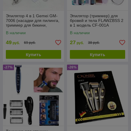
Эпилятор 4 в 1 Gemei GM-
Эпилятор (триммер) для
7006 (насадки для пилинга,
бровей и тела FLAWZBSS 2
триммер для бикини,
в 1 модель CF-001A
бритва, пемза)
В наличии
В наличии
49
27
69 руб.
38 руб.
руб.
руб.
Купить
Купить
-27%
-26%