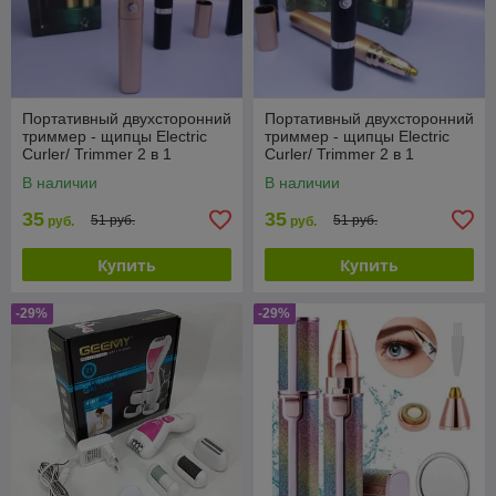
Портативный двухсторонний
Портативный двухсторонний
триммер - щипцы Electric
триммер - щипцы Electric
Curler/ Trimmer 2 в 1
Curler/ Trimmer 2 в 1
(щипцы для завивки ресниц
(щипцы для завивки ресниц
В наличии
В наличии
/ мини
/ мини
35
35
51 руб.
51 руб.
руб.
руб.
Купить
Купить
-29%
-29%