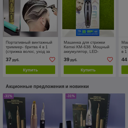
Портативный винтажный
Машинка для стрижки
Ма
триммер- бритва 4 в 1
Kemei KM-638. Мощный
стр
(стрижка волос, уход за
аккумулятор, LED-
в 1
бородой и усами, hair
дисплей, разъём Type-C
37
39
44
руб.
руб.
tattoo) в стиле ANTI
для зарядки, 3 насадки
Купить
Купить
Акционные предложения и новинки
-31%
-31%