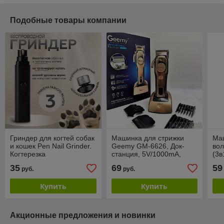
Подобные товары компании
Гриндер для когтей собак
Машинка для стрижки
Ма
и кошек Pen Nail Grinder.
Geemy GM-6626, Док-
вол
Когтерезка
станция, 5V/1000mA,
(3
LED-дисплей, 4 насадки,
35
69
59
руб.
руб.
регулировка длинны
Купить
Купить
Акционные предложения и новинки