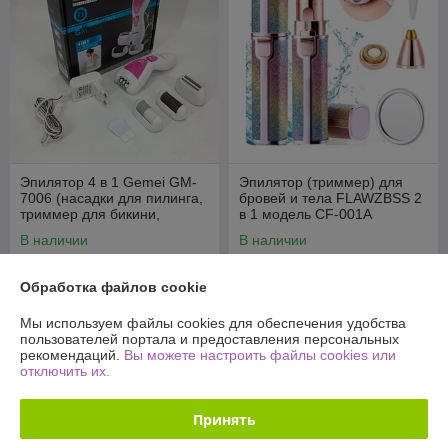
Эпилятор 4 в 1 Gemei GM-
Эпилятор (триммер) для
7006 (насадки для пилинга,
бровей и тела FLAWZBSS 2
триммер для бикини,
в 1 модель CF-001A
бритва, пемза)
В наличии
В наличии
49
27
69 руб.
38 руб.
руб.
руб.
Обработка файлов cookie
Купить
Купить
Мы используем файлы cookies для обеспечения удобства
пользователей портала и предоставления персональных
рекомендаций.
Вы можете настроить файлы cookies или
-27%
-26%
отключить их.
Принять