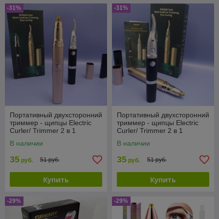
-31%
-31%
Портативный двухсторонний
Портативный двухсторонний
триммер - щипцы Electric
триммер - щипцы Electric
Curler/ Trimmer 2 в 1
Curler/ Trimmer 2 в 1
(щипцы для завивки ресниц
(щипцы для завивки ресниц
В наличии
В наличии
/ мини
/ мини
35
35
51 руб.
51 руб.
руб.
руб.
Купить
Купить
-29%
-29%