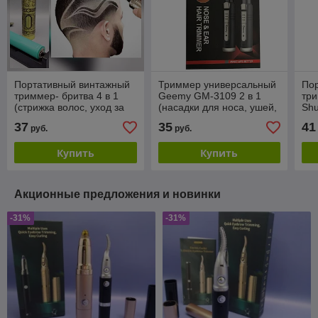
Портативный винтажный
Триммер универсальный
По
триммер- бритва 4 в 1
Geemy GM-3109 2 в 1
три
(стрижка волос, уход за
(насадки для носа, ушей,
Shu
бородой и усами, hair
бровей, окантовки)
вол
37
35
41
руб.
руб.
tattoo) в стиле ANTI
уса
Купить
Купить
Акционные предложения и новинки
-31%
-31%