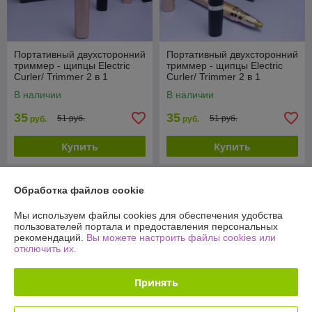
Портативный двухсторонний
Портативный двухсторонний
триммер - щипцы Electric
триммер - щипцы Electric
Curler/ Trimmer 2 в 1
Curler/ Trimmer 2 в 1
(щипцы для завивки ресниц
(щипцы для завивки ресниц
В наличии
В наличии
/ мини
/ мини
35
35
51 руб.
51 руб.
руб.
руб.
Купить
Купить
-29%
-29%
Обработка файлов cookie
Мы используем файлы cookies для обеспечения удобства
пользователей портала и предоставления персональных
рекомендаций.
Вы можете настроить файлы cookies или
отключить их.
Принять