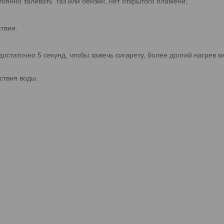
тоянно заливать газ или бензин, нет открытого пламени;
твия.
достаточно 5 секунд, чтобы зажечь сигарету, более долгий нагрев 
ствия воды.