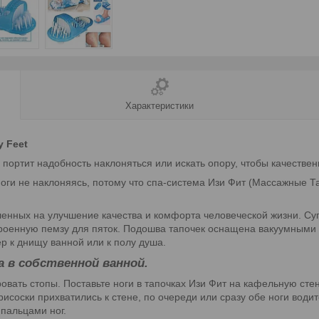
Характеристики
y Feet
портит надобность наклоняться или искать опору, чтобы качестве
оги не наклоняясь, потому что спа-система Изи Фит (Массажные Та
нных на улучшение качества и комфорта человеческой жизни. Суп
роенную пемзу для пяток. Подошва тапочек оснащена вакуумными л
р к днищу ванной или к полу душа.
 в собственной ванной.
вать стопы. Поставьте ноги в тапочках Изи Фит на кафельную стен
исоски прихватились к стене, по очереди или сразу обе ноги води
пальцами ног.