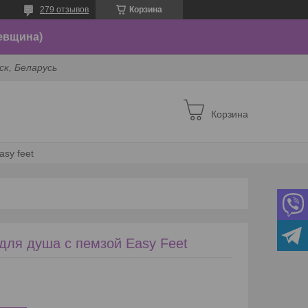
279 отзывов
Корзина
евщина)
ск, Беларусь
Корзина
sy feet
для душа с пемзой Easy Feet