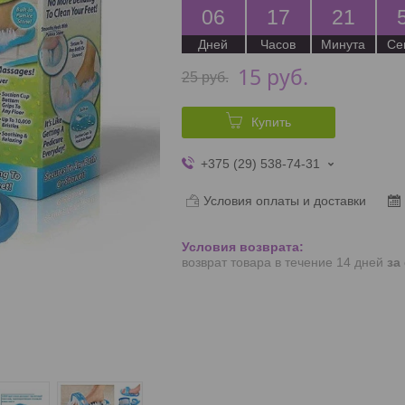
0
6
1
7
2
1
Дней
Часов
Минута
Се
15
руб.
25
руб.
Купить
+375 (29) 538-74-31
Условия оплаты и доставки
возврат товара в течение 14 дней
за