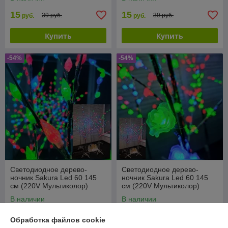
15
15
39 руб.
39 руб.
руб.
руб.
Купить
Купить
-54%
-54%
Светодиодное дерево-
Светодиодное дерево-
ночник Sakura Led 60 145
ночник Sakura Led 60 145
см (220V Мультиколор)
см (220V Мультиколор)
Шишки
Цветы
В наличии
В наличии
49,90
49,90
109 руб.
109 руб.
руб.
руб.
Обработка файлов cookie