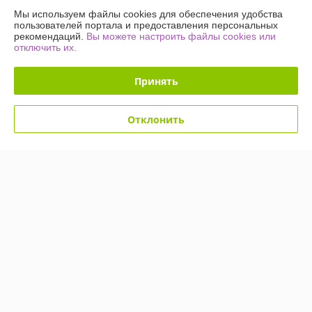
Купить
Купить
Мы используем файлы cookies для обеспечения удобства
пользователей портала и предоставления персональных
рекомендаций.
Вы можете настроить файлы cookies или
-54%
-54%
отключить их.
Принять
Отклонить
Светодиодное дерево-
Светодиодное дерево-
ночник Sakura Led 60 145
ночник Sakura Led 60 145
см (220V Мультиколор)
см (220V Мультиколор)
Елочки
Снежки
В наличии
В наличии
49,90
49,90
109 руб.
109 руб.
руб.
руб.
Купить
Купить