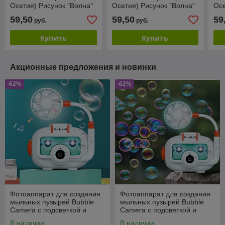
Осетия) Рисунок "Волна"
Осетия) Рисунок "Волна"
Осе
Абрикосовый тон
Сиреневый меланж
Мо
59,50
59,50
59
руб.
руб.
Купить
Купить
Акционные предложения и новинки
-62%
-62%
Фотоаппарат для создания
Фотоаппарат для создания
мыльных пузырей Bubble
мыльных пузырей Bubble
Camera с подсветкой и
Camera с подсветкой и
вентилятором
вентилятором
В наличии
В наличии