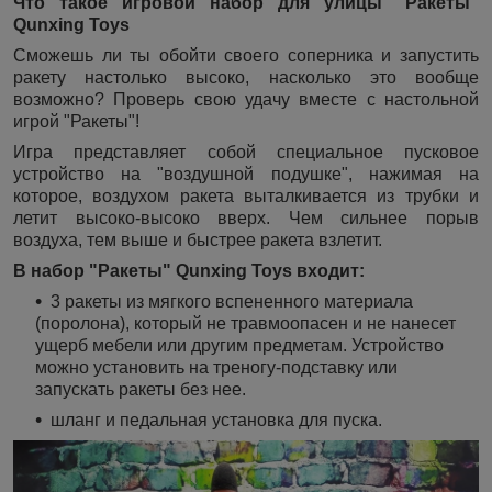
Что такое игровой набор для улицы "Ракеты"
Qunxing Toys
Сможешь ли ты обойти своего соперника и запустить
ракету настолько высоко, насколько это вообще
возможно? Проверь свою удачу вместе с настольной
игрой "Ракеты"!
Игра представляет собой специальное пусковое
устройство на "воздушной подушке", нажимая на
которое, воздухом ракета выталкивается из трубки и
летит высоко-высоко вверх. Чем сильнее порыв
воздуха, тем выше и быстрее ракета взлетит.
В
набор "Ракеты" Qunxing Toys входит:
3 ракеты из мягкого вспененного материала
(поролона), который не травмоопасен и не нанесет
ущерб мебели или другим предметам. Устройство
можно установить на треногу-подставку или
запускать ракеты без нее.
шланг и педальная установка для пуска.