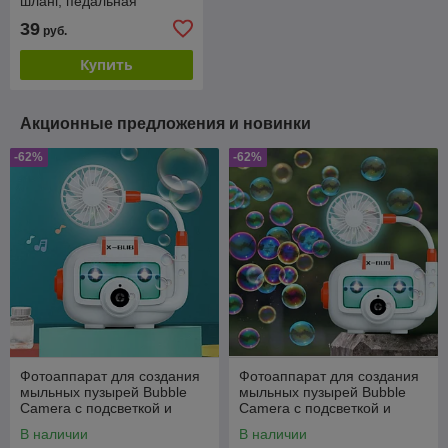
шланг, педальная
пусковая установка,
39
руб.
додставка)
Купить
Акционные предложения и новинки
-62%
-62%
Фотоаппарат для создания
Фотоаппарат для создания
мыльных пузырей Bubble
мыльных пузырей Bubble
Camera с подсветкой и
Camera с подсветкой и
вентилятором
вентилятором
В наличии
В наличии