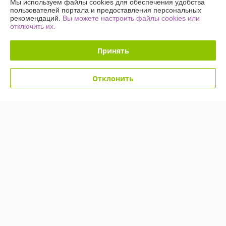
Мы используем файлы cookies для обеспечения удобства
пользователей портала и предоставления персональных
рекомендаций.
Вы можете настроить файлы cookies или
отключить их.
Принять
Отклонить
Светодиодное дерево-
Светодиодное дерево-
ночник Sakura Led 60 145
ночник Sakura Led 60 145
см (220V Мультиколор)
см (220V Мультиколор)
Снежинки
Сосульки
В наличии
В наличии
49,90
49,90
109 руб.
109 руб.
руб.
руб.
Купить
Купить
Показать ещё