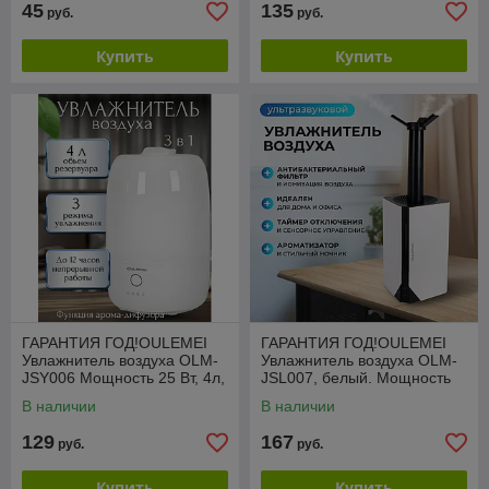
45
135
руб.
руб.
Купить
Купить
ГАРАНТИЯ ГОД!OULEMEI
ГАРАНТИЯ ГОД!OULEMEI
Увлажнитель воздуха OLM-
Увлажнитель воздуха OLM-
JSY006 Мощность 25 Вт, 4л,
JSL007, белый. Мощность
3 режима
20 Вт, 7л, 3 режима
В наличии
В наличии
129
167
руб.
руб.
Купить
Купить