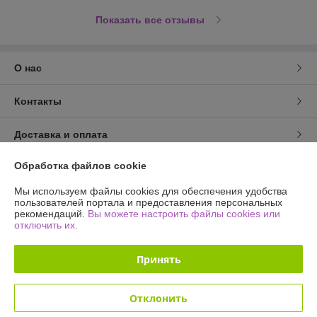
Показать все отзывы
О нас
Контакты
Доставка и оплата
Обработка файлов cookie
График работы
Мы используем файлы cookies для обеспечения удобства
Полная версия сайта
пользователей портала и предоставления персональных
рекомендаций.
Вы можете настроить файлы cookies или
отключить их.
Политика обработки cookies
Принять
Сайт создан на платформе Deal.by
Отклонить