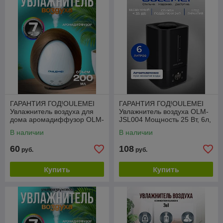
ГАРАНТИЯ ГОД!OULEMEI
ГАРАНТИЯ ГОД!OULEMEI
Увлажнитель воздуха для
Увлажнитель воздуха OLM-
дома аромадиффузор OLM-
JSL004 Мощность 25 Вт, 6л,
XXY003
4 режима
В наличии
В наличии
60
108
руб.
руб.
Купить
Купить