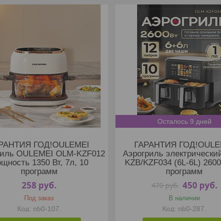
Осталось 9 дней
РАНТИЯ ГОД!OULEMEI
ГАРАНТИЯ ГОД!OULE
риль OULEMEI OLM-KZF012
Аэрогриль электрически
щность 1350 Вт, 7л, 10
KZB/KZF034 (6L-6L) 2600
программ
программ
258
руб.
450
руб.
470
руб.
Под заказ
В наличии
nb0-107.
nb0-287.