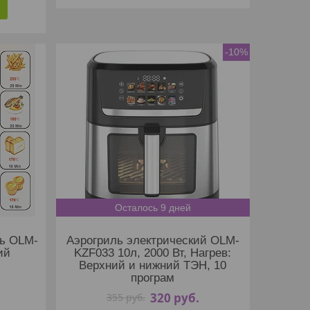
-10%
Осталось 9 дней
ь OLM-
Аэрогриль электрический OLM-
ий
KZF033 10л, 2000 Вт, Нагрев:
Верхний и нижний ТЭН, 10
програм
320
руб.
355
руб.