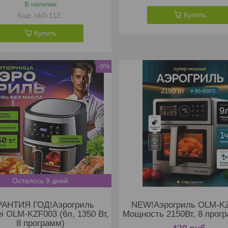
В наличии
Купить
nb0-112.
Купить
-9%
Осталось 9 дней
РАНТИЯ ГОД!Аэрогриль
NEW!Аэрогриль OLM-K
i OLM-KZF003 (6л, 1350 Вт,
Мощность 2150Вт, 8 прогр
8 программ)