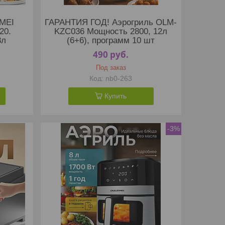
MEI
ГАРАНТИЯ ГОД! Аэрогриль OLM-
20.
KZC036 Мощность 2800, 12л
8л
(6+6), программ 10 шт
490
руб.
Под заказ
nb0-263
Купить
-3%