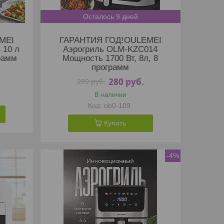
Осталось 9 дней
MEI
ГАРАНТИЯ ГОД!OULEMEI
 10 л
Аэрогриль OLM-KZC014
грамм
Мощность 1700 Вт, 8л, 8
программ
280
руб.
289
руб.
В наличии
nb0-109.
Купить
-4%