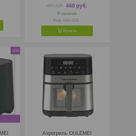
460
руб.
480
руб.
В наличии
nb0-205.
Купить
-4%
MEI
Аэрогриль OULEMEI