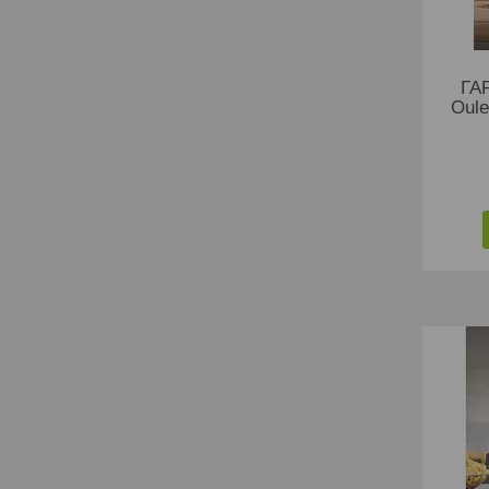
ГА
Oul