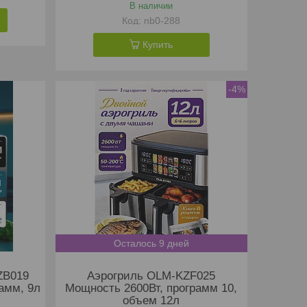
В наличии
nb0-288
Купить
-4%
Осталось 9 дней
ZB019
Аэрогриль OLM-KZF025
амм, 9л
Мощность 2600Вт, программ 10,
объем 12л