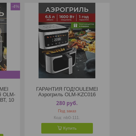
-4%
MEI
ГАРАНТИЯ ГОД!OULEMEI
й OLM-
Аэрогриль OLM-KZC016
ВТ, 10
280
руб.
Под заказ
nb0-111.
Купить