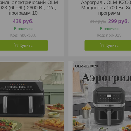
риль электрический OLM-
Аэрогриль OLM-KZC0
23 (6L+6L) 2600 Вт, 12л,
Мощность 1700 Вт, 8л
программ 10
программ
439
руб.
299
руб.
310
руб.
В наличии
В наличии
nb0-380.
nb0-319
Купить
Купить