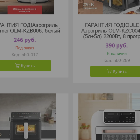
РАНТИЯ ГОД!Аэрогриль
ГАРАНТИЯ ГОД!OULE
emei OLM-KZB006, белый
Аэрогриль OLM-KZC004
(5л+5л) 2200Вт, 8 про
246
руб.
390
руб.
Под заказ
В наличии
nb0-017
nb0-259
Купить
Купить