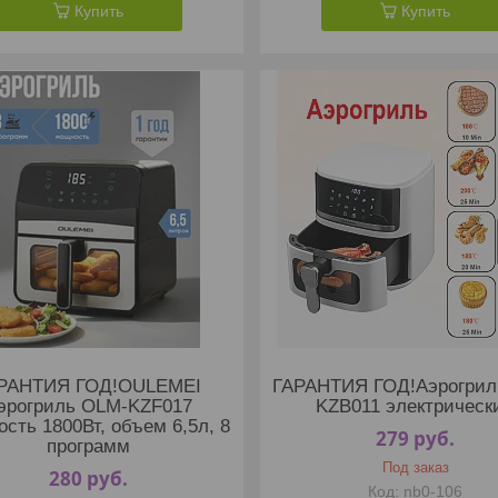
Купить
Купить
РАНТИЯ ГОД!OULEMEI
ГАРАНТИЯ ГОД!Аэрогрил
эрогриль OLM-KZF017
KZB011 электрическ
сть 1800Вт, объем 6,5л, 8
279
руб.
программ
Под заказ
280
руб.
nb0-106