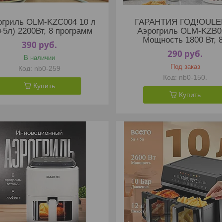
огриль OLM-KZC004 10 л
ГАРАНТИЯ ГОД!OULE
+5л) 2200Вт, 8 программ
Аэрогриль OLM-KZB0
Мощность 1800 Вт, 
390
руб.
290
руб.
В наличии
Под заказ
nb0-259
nb0-150.
Купить
Купить