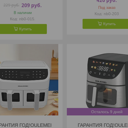
420
руб.
209
руб.
229
руб.
Под заказ
В наличии
nb0-203
nb0-015.
Купить
Купить
Осталось 9 дней
РАНТИЯ ГОД!OULEMEI
ГАРАНТИЯ ГОД!OULE