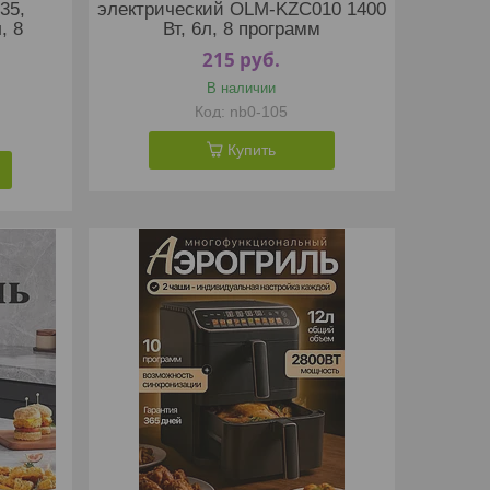
35,
электрический OLM-KZC010 1400
, 8
Вт, 6л, 8 программ
215
руб.
В наличии
nb0-105
Купить