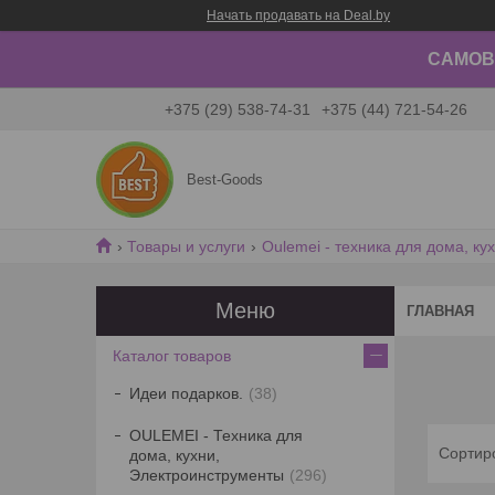
Начать продавать на Deal.by
САМОВЫ
+375 (29) 538-74-31
+375 (44) 721-54-26
Best-Goods
Товары и услуги
Oulemei - техника для дома, ку
ГЛАВНАЯ
Каталог товаров
Идеи подарков.
38
OULEMEI - Техника для
дома, кухни,
Электроинструменты
296