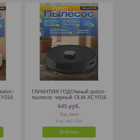
обот-
ГАРАНТИЯ ГОД!Умный робот-
CY016
пылесос черный OLM-XCY016
645
руб.
Под заказ
nb0-268
Купить