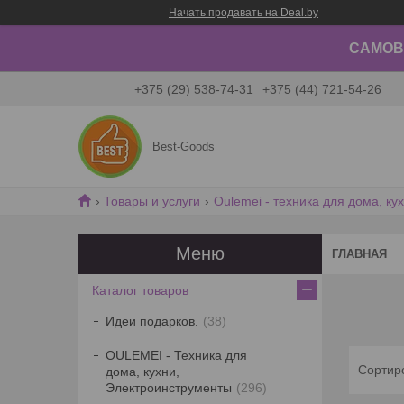
Начать продавать на Deal.by
САМОВЫ
+375 (29) 538-74-31
+375 (44) 721-54-26
Best-Goods
Товары и услуги
Oulemei - техника для дома, ку
ГЛАВНАЯ
Каталог товаров
Идеи подарков.
38
OULEMEI - Техника для
дома, кухни,
Электроинструменты
296