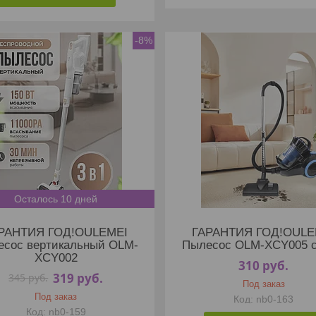
-8%
Осталось 10 дней
РАНТИЯ ГОД!OULEMEI
ГАРАНТИЯ ГОД!OULE
есос вертикальный OLM-
Пылесос OLM-XCY005 
XCY002
310
руб.
319
руб.
345
руб.
Под заказ
Под заказ
nb0-163
nb0-159