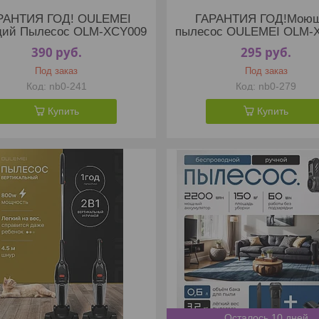
РАНТИЯ ГОД! OULEMEI
ГАРАНТИЯ ГОД!Мою
ий Пылесос OLM-XCY009
пылесос OULEMEI OLM-
390
руб.
295
руб.
Под заказ
Под заказ
nb0-241
nb0-279
Купить
Купить
Осталось 10 дней