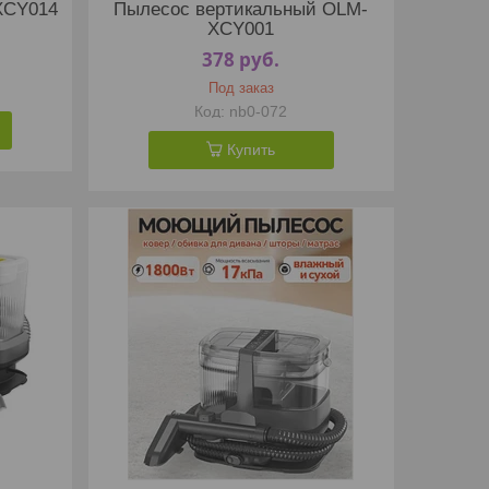
XCY014
Пылесос вертикальный OLM-
XCY001
378
руб.
Под заказ
nb0-072
Купить