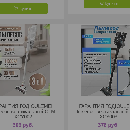
Купить
Купить
РАНТИЯ ГОД!OULEMEI
ГАРАНТИЯ ГОД!OULE
есос вертикальный OLM-
Пылесос вертикальный
XCY002
XCY003
309
руб.
378
руб.