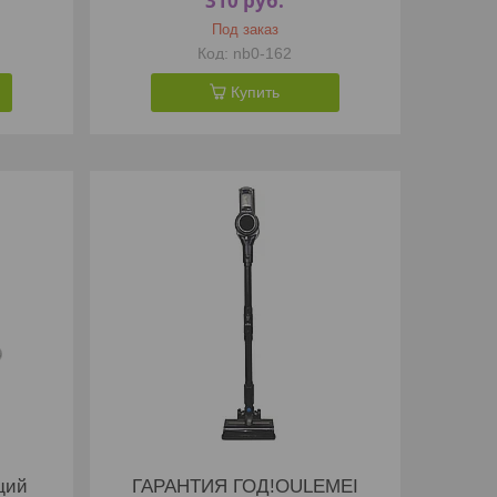
310
руб.
Под заказ
nb0-162
Купить
щий
ГАРАНТИЯ ГОД!OULEMEI