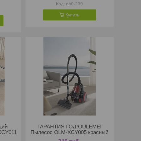
nb0-239
Купить
щий
ГАРАНТИЯ ГОД!OULEMEI
XCY011
Пылесос OLM-XCY005 красный