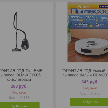
РАНТИЯ ГОД!OULEMEI
ГАРАНТИЯ ГОД!Умный р
Пылесос OLM-XCY006
пылесос белый OLM-X
фиолетовый
645
руб.
268
руб.
Под заказ
Под заказ
nb0-265
nb0-163
Купить
Купить