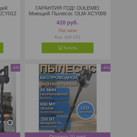
щий
ГАРАНТИЯ ГОД! OULEMEI
XCY012
Моющий Пылесос OLM-XCY009
420
руб.
Под заказ
nb0-241
Купить
-4%
-4%
Осталось 10 дней