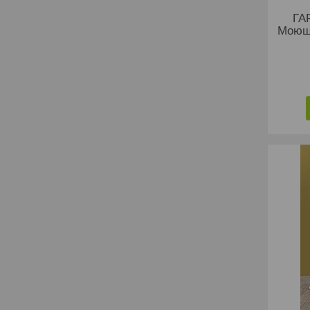
ГА
Моющ