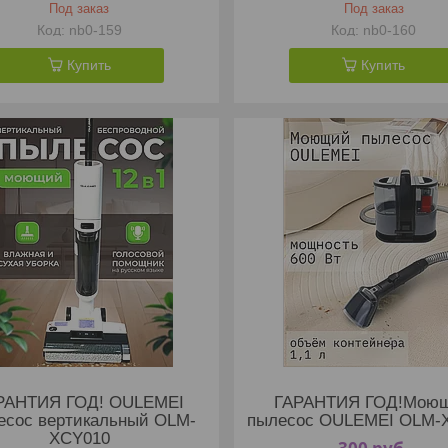
Под заказ
Под заказ
nb0-159
nb0-160
Купить
Купить
РАНТИЯ ГОД! OULEMEI
ГАРАНТИЯ ГОД!Мою
есос вертикальный OLM-
пылесос OULEMEI OLM-
XCY010